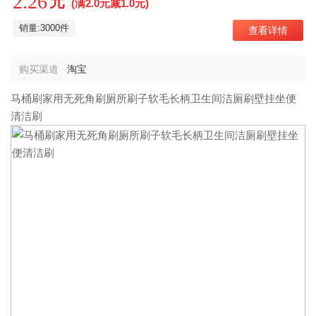
2.26
元
(满2.0元减1.0元)
销量:3000件
查看详情
购买渠道
淘宝
马桶刷家用无死角刷厕所刷子软毛长柄卫生间洁厕刷壁挂坐便
清洁刷