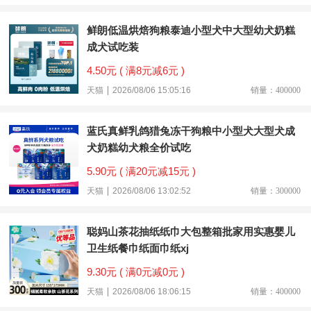
鲜朗低温烘焙狗粮泰迪小型犬中大型幼犬奶糕
成犬试吃装
4.50元 ( 满8元减6元 )
天猫
2026/08/06 15:05:16
销量：400000
蓝氏真鲜乳鸽猎兔冻干狗粮中小型犬大型犬成
犬奶糕幼犬粮全价试吃
5.90元 ( 满20元减15元 )
天猫
2026/08/06 13:02:52
销量：300000
聪妈山茶花抽纸纸巾大包整箱批家用实惠婴儿
卫生纸餐巾纸面巾纸xj
9.30元 ( 满0元减0元 )
天猫
2026/08/06 18:06:15
销量：400000