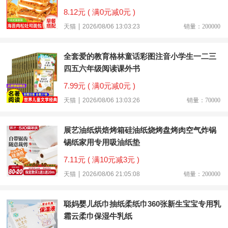
8.12元 ( 满0元减0元 )
天猫
2026/08/06 13:03:23
销量：200000
全套爱的教育格林童话彩图注音小学生一二三
四五六年级阅读课外书
7.99元 ( 满0元减0元 )
天猫
2026/08/06 13:03:26
销量：70000
展艺油纸烘焙烤箱硅油纸烧烤盘烤肉空气炸锅
锡纸家用专用吸油纸垫
7.11元 ( 满10元减3元 )
天猫
2026/08/06 21:05:08
销量：200000
聪妈婴儿纸巾抽纸柔纸巾360张新生宝宝专用乳
霜云柔巾保湿牛乳纸