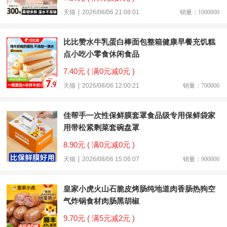
天猫
2026/08/06 21:08:01
销量：1000000
比比赞水牛乳蛋白棒面包整箱健康早餐充饥糕
点小吃小零食休闲食品
7.40元 ( 满0元减0元 )
天猫
2026/08/06 12:00:21
销量：700000
佳帮手一次性保鲜膜套罩食品级专用保鲜袋家
用带松紧剩菜套碗盘罩
8.90元 ( 满0元减0元 )
天猫
2026/08/06 15:06:07
销量：900000
皇家小虎火山石脆皮烤肠纯地道肉香肠热狗空
气炸锅食材肉肠黑胡椒
9.70元 ( 满5元减2元 )