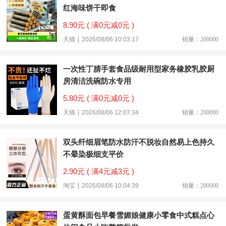
红海味饼干即食
8.90元 ( 满0元减0元 )
天猫
2026/08/06 10:03:17
销量：200000
一次性丁腈手套食品级耐用型家务橡胶乳胶厨
房清洁洗碗防水专用
5.80元 ( 满0元减0元 )
天猫
2026/08/06 12:07:34
销量：200000
双头纤细眉笔防水防汗不脱妆自然易上色持久
不晕染极细支平价
2.90元 ( 满4元减3元 )
淘宝
2026/08/06 10:04:39
销量：200000
蛋黄酥面包早餐雪媚娘健康小零食中式糕点心