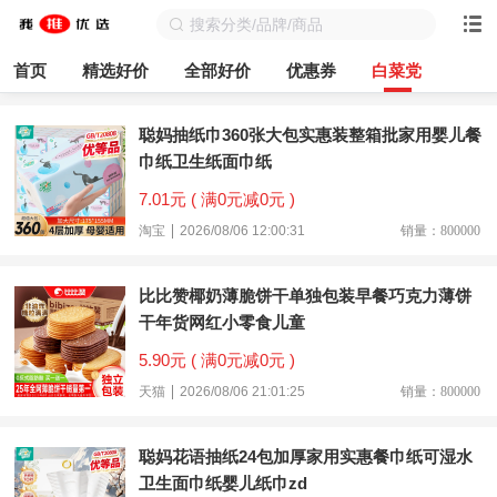
首页
精选好价
全部好价
优惠券
白菜党
聪妈抽纸巾360张大包实惠装整箱批家用婴儿餐
巾纸卫生纸面巾纸
7.01元 ( 满0元减0元 )
淘宝
2026/08/06 12:00:31
销量：800000
比比赞椰奶薄脆饼干单独包装早餐巧克力薄饼
干年货网红小零食儿童
5.90元 ( 满0元减0元 )
天猫
2026/08/06 21:01:25
销量：800000
聪妈花语抽纸24包加厚家用实惠餐巾纸可湿水
卫生面巾纸婴儿纸巾zd