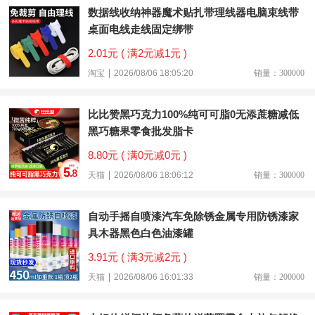
数据线收纳神器魔术贴扎带理线器电脑束线带
桌面电线走线固定绑带
2.01元 ( 满2元减1元 )
淘宝
2026/08/06 18:05:20
销量：300000
比比赞黑巧克力100%纯可可脂0无添蔗糖减低
黑巧糖果零食批发脂卡
8.80元 ( 满0元减0元 )
天猫
2026/08/06 18:06:12
销量：300000
自动手摇自喷漆汽车免除锈金属专用防锈漆家
具木器黑色白色油漆罐
3.91元 ( 满3元减2元 )
天猫
2026/08/06 16:01:33
销量：200000