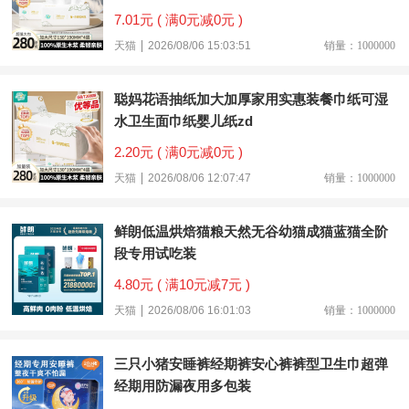
7.01元 ( 满0元减0元 )
天猫
2026/08/06 15:03:51
销量：1000000
聪妈花语抽纸加大加厚家用实惠装餐巾纸可湿
水卫生面巾纸婴儿纸zd
2.20元 ( 满0元减0元 )
天猫
2026/08/06 12:07:47
销量：1000000
鲜朗低温烘焙猫粮天然无谷幼猫成猫蓝猫全阶
段专用试吃装
4.80元 ( 满10元减7元 )
天猫
2026/08/06 16:01:03
销量：1000000
三只小猪安睡裤经期裤安心裤裤型卫生巾超弹
经期用防漏夜用多包装