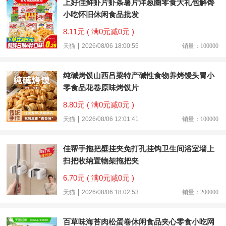
上好佳鲜虾片虾条薯片洋葱圈零食大礼包解馋
小吃怀旧休闲食品批发
8.11元 ( 满0元减0元 )
天猫
2026/08/06 18:00:55
销量：100000
纯碱烤馍山西吕梁特产碱性食物养烤馒头胃小
零食品花卷原味烤馍片
8.80元 ( 满0元减0元 )
天猫
2026/08/06 12:01:41
销量：100000
佳帮手拖把壁挂夹免打孔挂钩卫生间浴室墙上
扫把收纳置物架拖把夹
6.70元 ( 满0元减0元 )
天猫
2026/08/06 18:02:53
销量：200000
百草味海苔肉松蛋卷休闲食品夹心零食小吃网