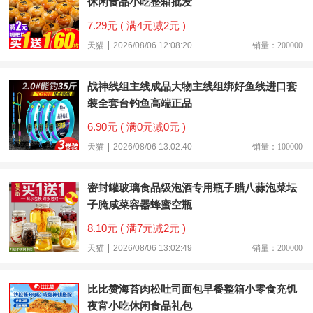
休闲食品小吃整箱批发
7.29元 ( 满4元减2元 )
天猫
2026/08/06 12:08:20
销量：200000
战神线组主线成品大物主线组绑好鱼线进口套
装全套台钓鱼高端正品
6.90元 ( 满0元减0元 )
天猫
2026/08/06 13:02:40
销量：100000
密封罐玻璃食品级泡酒专用瓶子腊八蒜泡菜坛
子腌咸菜容器蜂蜜空瓶
8.10元 ( 满7元减2元 )
天猫
2026/08/06 13:02:49
销量：200000
比比赞海苔肉松吐司面包早餐整箱小零食充饥
夜宵小吃休闲食品礼包