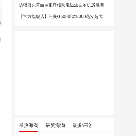
防辐射头罩面罩银纤维防电磁波面罩机房电脑手机5G基站防辐射头套
【官方旗舰店】纽曼G500新款5000毫安超大电池老年手机老人机大字大声大屏微聊定位超长待机移动电信4G全网通
促
最热海淘
最赞海淘
最多评论