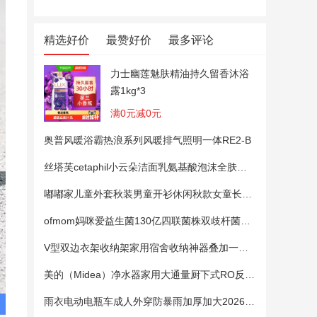
精选好价
最赞好价
最多评论
力士幽莲魅肤精油持久留香沐浴
露1kg*3
满0元减0元
奥普风暖浴霸热浪系列风暖排气照明一体RE2-B
丝塔芙cetaphil小云朵洁面乳氨基酸泡沫全肤质洗面奶温和适敏感肌
嘟嘟家儿童外套秋装男童开衫休闲秋款女童长袖上衣宝宝卡通衣服 粉色100
ofmom妈咪爱益生菌130亿四联菌株双歧杆菌粉呵护肠道
V型双边衣架收纳架家用宿舍收纳神器叠加一钩多挂架省空间帽子架
美的（Midea）净水器家用大通量厨下式RO反渗透纯水净饮直饮一体机麒麟0阻垢剂鲜活母婴安心直饮400G
雨衣电动电瓶车成人外穿防暴雨加厚加大2026新款单双人专用雨披女