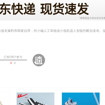
心值友爆料和商家自荐，经小编人工审核或小值机器人智能判断后发布。
已有
0
用户参与
0
:
0