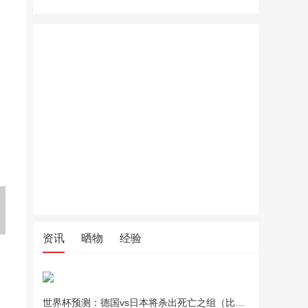
回力（Warrior）羽毛球鞋男鞋
回力（Warrior）羽毛球鞋男鞋
匹克速干
稳定软底休闲运动鞋透气训练
稳定软底休闲运动鞋透气训练
恤短裤两
鞋 WXY-M920C 米灰 41
鞋 WXY-M920C 米灰 41
练短袖
资讯
晒物
经验
世界杯预测：德国vs日本将杀出死亡之组（比分预测）