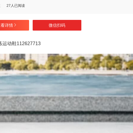
数
27人已阅读
查看详情
微信扫码
动鞋112627713