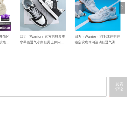
鞋简约
回力（Warrior）官方男鞋夏季
回力（Warrior）羽毛球鞋男鞋
沙滩鞋1
水墨画透气小白鞋男士休闲板
稳定软底休闲运动鞋透气训练
鞋百搭运动鞋子男黑白44
鞋 WXY-M920C 米灰 41
发表
评论