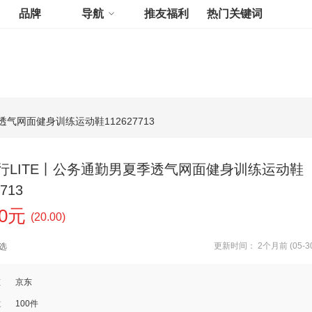
品牌
导航
推友福利
热门关键词
气网面健身训练运动鞋112627713
行LITE丨公务通勤男夏季透气网面健身训练运动鞋
713
00元
(20.00)
更新时间： 2个月前 (05-30
选
道
京东
数
100件