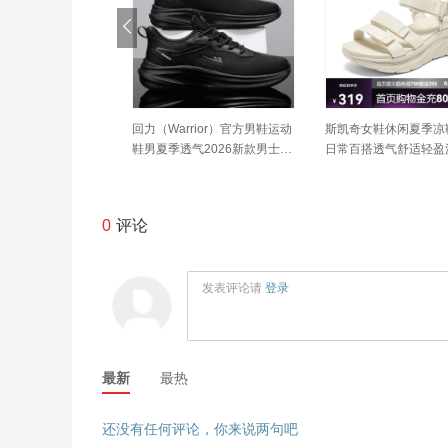
rior）官方男鞋运动
回力（Warrior）官方男鞋运动
斯凯奇女鞋休闲夏季凉
气2026新款男士休
鞋男夏季透气2026新款男士休
日常百搭透气舒适轻盈
鞋子男全黑42
闲软底跑步鞋子男全黑42
19828
0
评论
发表评论请
登录
最新
最热
还没有任何评论，你来说两句吧