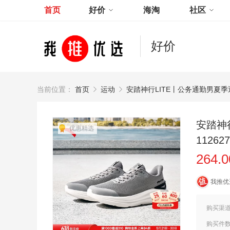
首页
好价
海淘
社区
好价
当前位置：
首页
运动
安踏神行LITE丨公务通勤男夏季透
安踏神
优惠精选
112627
264.
我推优
购买渠
购买件