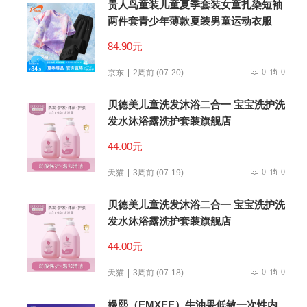
贵人鸟童装儿童夏季套装女童扎染短袖
两件套青少年薄款夏装男童运动衣服
84.90元
0
0
京东
2周前 (07-20)
贝德美儿童洗发沐浴二合一 宝宝洗护洗
发水沐浴露洗护套装旗舰店
44.00元
0
0
天猫
3周前 (07-19)
贝德美儿童洗发沐浴二合一 宝宝洗护洗
发水沐浴露洗护套装旗舰店
44.00元
0
0
天猫
3周前 (07-18)
嫚熙（EMXEE）牛油果低敏一次性内