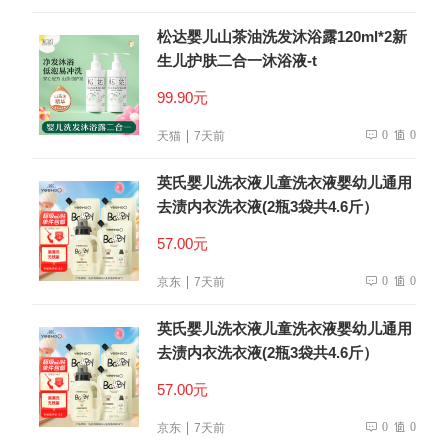
松达婴儿山茶油洗发沐浴露120ml*2新
生儿护肤二合一沐浴液-t
99.90元
0
0
天猫
7天前
英氏婴儿洗衣液儿童洗衣液婴幼儿通用
去渍内衣洗衣液(2瓶3袋共4.6斤）
57.00元
0
0
京东
7天前
英氏婴儿洗衣液儿童洗衣液婴幼儿通用
去渍内衣洗衣液(2瓶3袋共4.6斤）
57.00元
0
0
京东
7天前