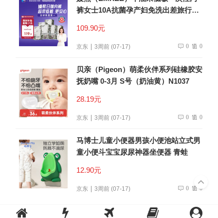
裤女士10A抗菌孕产妇免洗出差旅行日
抛裤30条
109.90元
0
0
京东
3周前 (07-17)
贝亲（Pigeon）萌柔伙伴系列硅橡胶安
抚奶嘴 0-3月 S号（奶油黄）N1037
28.19元
0
0
京东
3周前 (07-17)
马博士儿童小便器男孩小便池站立式男
童小便斗宝宝尿尿神器坐便器 青蛙
12.90元
0
0
京东
3周前 (07-17)