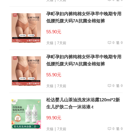
孕町孕妇内裤纯棉女怀孕早中晚期专用
低腰托腹大码7A抗菌全棉短裤
55.90元
0
0
天猫
7天前
孕町孕妇内裤纯棉女怀孕早中晚期专用
低腰托腹大码7A抗菌全棉短裤
55.90元
0
0
天猫
7天前
松达婴儿山茶油洗发沐浴露120ml*2新
生儿护肤二合一沐浴液-t
99.90元
0
0
天猫
7天前