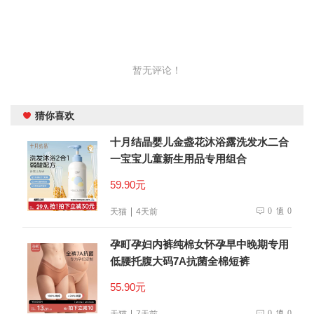
暂无评论！
猜你喜欢
十月结晶婴儿金盏花沐浴露洗发水二合
一宝宝儿童新生用品专用组合
59.90元
0
0
天猫
4天前
孕町孕妇内裤纯棉女怀孕早中晚期专用
低腰托腹大码7A抗菌全棉短裤
55.90元
0
0
天猫
7天前