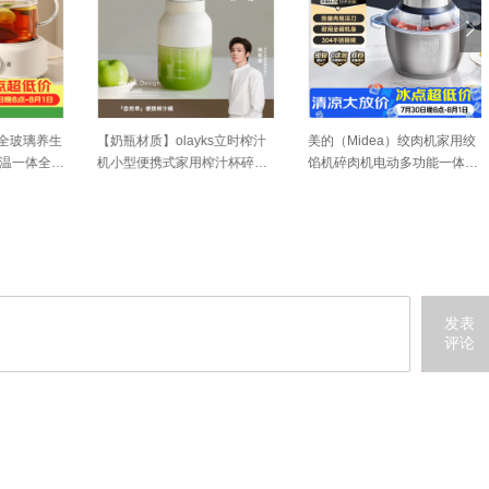
玻璃养生
【奶瓶材质】olayks立时榨汁
美的（Midea）绞肉机家用绞
一体全自
机小型便携式家用榨汁杯碎冰
馅机碎肉机电动多功能一体料
小型煮
果汁
理搅拌绞肉绞菜馅机打蒜器不
锈钢辅食搅肉机Easy235 约2L
发表
评论