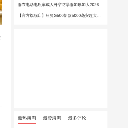
雨衣电动电瓶车成人外穿防暴雨加厚加大2026新款单双人专用雨披女
【官方旗舰店】纽曼G500新款5000毫安超大电池老年手机老人机大字大声大屏微聊定位超长待机移动电信4G全网通
促
最热海淘
最赞海淘
最多评论