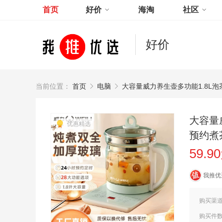
首页
好价
海淘
社区
好价
当前位置：
首页
电脑
大容量威力养生壶多功能1.8L
大容量
优惠精选
预约煮
59.9
我推优
购买渠
购买件