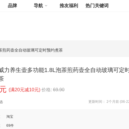
品牌
导航
推友福利
热门关键词
泡茶煎药壶全自动玻璃可定时预约煮茶
威力养生壶多功能1.8L泡茶煎药壶全自动玻璃可定
茶
0元
(满20元减10元)
价格:
69.90
更新时间： 2个月前 (06-22
选
道
淘宝
数
69件