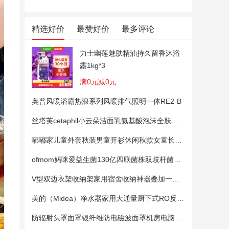
精选好价
最赞好价
最多评论
力士幽莲魅肤精油持久留香沐浴
露1kg*3
满0元减0元
奥普风暖浴霸热浪系列风暖排气照明一体RE2-B
丝塔芙cetaphil小云朵洁面乳氨基酸泡沫全肤质洗面奶温和适敏感肌
嘟嘟家儿童外套秋装男童开衫休闲秋款女童长袖上衣宝宝卡通衣服 粉色100
ofmom妈咪爱益生菌130亿四联菌株双歧杆菌粉呵护肠道
V型双边衣架收纳架家用宿舍收纳神器叠加一钩多挂架省空间帽子架
美的（Midea）净水器家用大通量厨下式RO反渗透纯水净饮直饮一体机麒麟0阻垢剂鲜活母婴安心直饮400G
防辐射头罩面罩银纤维防电磁波面罩机房电脑手机5G基站防辐射头套