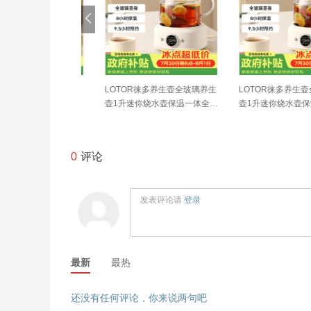
en）小钢人电煮锅3
LOTOR徕多养生壶全玻璃养生
LOTOR徕多养生壶全
0涂层分体式电热锅2
壶1升迷你烧水壶保温一体全自
壶1升迷你烧水壶保温
小电锅电火锅1-2人
动恒温调奶器电热水壶小型煮
动恒温调奶器电热水壶
G-180F升级款
茶器
茶器
0
评论
发表评论请
登录
最新
最热
还没有任何评论，你来说两句吧