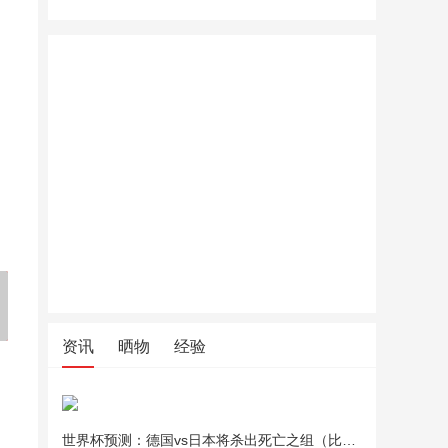
美的（Midea）绞肉机家用绞
北鼎全玻璃养生壶家用多功能
北鼎全玻
馅机碎肉机电动多功能一体料
炖煮一体办公室煮茶FK551
炖煮一体办
理搅拌绞肉绞菜馅机打蒜器不
锈钢辅食搅肉机Easy235 约2L
资讯
晒物
经验
世界杯预测：德国vs日本将杀出死亡之组（比分预测）