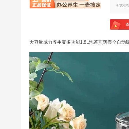
浏览次
大容量威力养生壶多功能1.8L泡茶煎药壶全自动