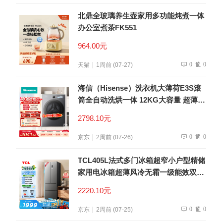
北鼎全玻璃养生壶家用多功能炖煮一体
办公室煮茶FK551
964.00元
0
0
天猫
1周前 (07-27)
海信（Hisense）洗衣机大薄荷E3S滚
筒全自动洗烘一体 12KG大容量 超薄智
能投放WD120E3S以旧换新补贴 京东
2798.10元
自营
0
0
京东
2周前 (07-26)
TCL405L法式多门冰箱超窄小户型精储
家用电冰箱超薄风冷无霜一级能效双变
频出租房R405V5-D世界杯推荐
2220.10元
0
0
京东
2周前 (07-25)