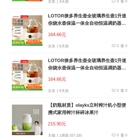
0
0
京东
4天前
LOTOR徕多养生壶全玻璃养生壶1升迷
你烧水壶保温一体全自动恒温调奶器电
热水壶小型煮茶器
164.66元
0
0
京东
6天前
LOTOR徕多养生壶全玻璃养生壶1升迷
你烧水壶保温一体全自动恒温调奶器电
热水壶小型煮茶器
164.66元
0
0
京东
6天前
【奶瓶材质】olayks立时榨汁机小型便
携式家用榨汁杯碎冰果汁
215.90元
0
0
天猫
1周前 (07-28)