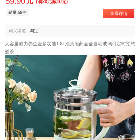
59.90
元
(满20元减10元)
销量:69件
查看详情
购买渠道
淘宝
大容量威力养生壶多功能1.8L泡茶煎药壶全自动玻璃可定时预约
煮茶