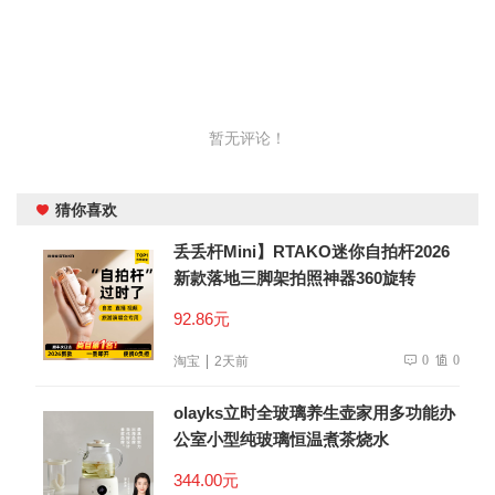
暂无评论！
猜你喜欢
丢丢杆Mini】RTAKO迷你自拍杆2026
新款落地三脚架拍照神器360旋转
92.86元
0
0
淘宝
2天前
olayks立时全玻璃养生壶家用多功能办
公室小型纯玻璃恒温煮茶烧水
344.00元