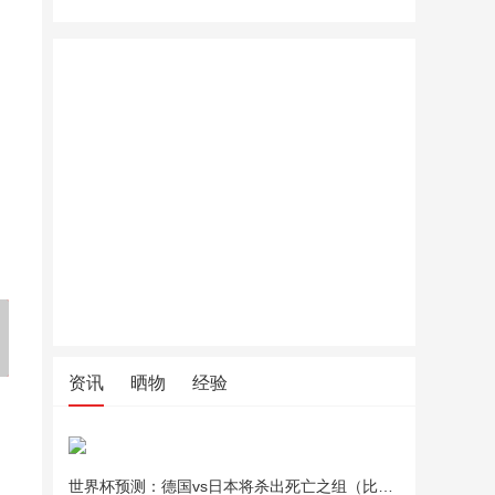
小仓熊油污净厨房抽油烟机强
夏季凉席上班坐垫竹学生凉席
夏季凉席
力清洁剂去重油清洗剂泡沫型
坐垫夏天透气电脑椅沙发座垫
坐垫夏天
油渍神器
车用凉垫
车用凉垫
资讯
晒物
经验
世界杯预测：德国vs日本将杀出死亡之组（比分预测）