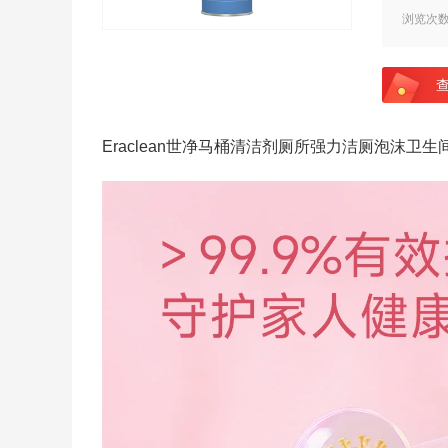
浏览次
Eraclean世净马桶清洁剂厕所强力洁厕泡沫卫