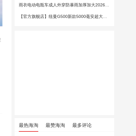
雨衣电动电瓶车成人外穿防暴雨加厚加大2026新款单双人专用雨披女
【官方旗舰店】纽曼G500新款5000毫安超大电池老年手机老人机大字大声大屏微聊定位超长待机移动电信4G全网通
促
最热海淘
最赞海淘
最多评论