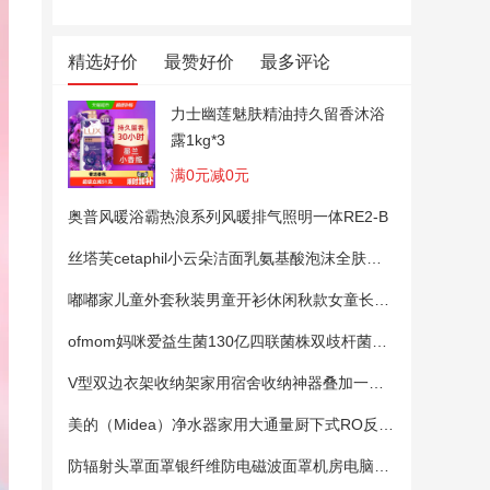
精选好价
最赞好价
最多评论
力士幽莲魅肤精油持久留香沐浴
露1kg*3
满0元减0元
奥普风暖浴霸热浪系列风暖排气照明一体RE2-B
丝塔芙cetaphil小云朵洁面乳氨基酸泡沫全肤质洗面奶温和适敏感肌
嘟嘟家儿童外套秋装男童开衫休闲秋款女童长袖上衣宝宝卡通衣服 粉色100
ofmom妈咪爱益生菌130亿四联菌株双歧杆菌粉呵护肠道
V型双边衣架收纳架家用宿舍收纳神器叠加一钩多挂架省空间帽子架
美的（Midea）净水器家用大通量厨下式RO反渗透纯水净饮直饮一体机麒麟0阻垢剂鲜活母婴安心直饮400G
防辐射头罩面罩银纤维防电磁波面罩机房电脑手机5G基站防辐射头套