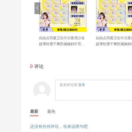
卫生巾日夜用少女
自由点羽翼卫生巾日夜用少女
自由点羽翼卫生巾日夜
爽防漏姨妈巾官方
超薄轻透干爽防漏姨妈巾官方
超薄轻透干爽防漏姨妈
旗舰店
旗舰店
0
评论
发表评论请
登录
最新
最热
还没有任何评论，你来说两句吧