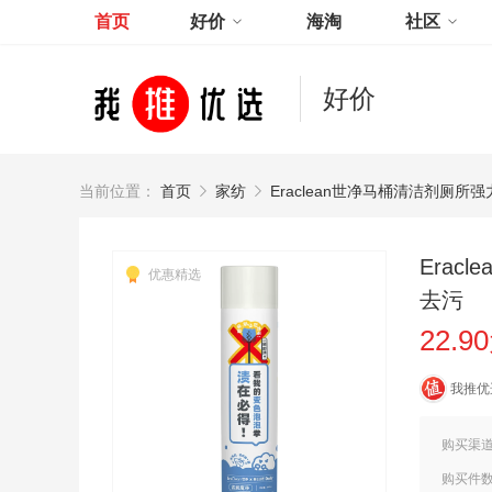
首页
好价
海淘
社区
好价
当前位置：
首页
家纺
Eraclean世净马桶清洁剂厕
Era
优惠精选
去污
22.9
我推优
购买渠
购买件