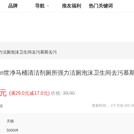
品牌
导航
推友福利
热门关键词
所强力洁厕泡沫卫生间去污慕斯去污
clean世净马桶清洁剂厕所强力洁厕泡沫卫生间去污慕
0元
(满29.0元减17.0元)
价格:
39.90
更新时间： 2个月前 (05-26
选
道
天猫
数
5000件