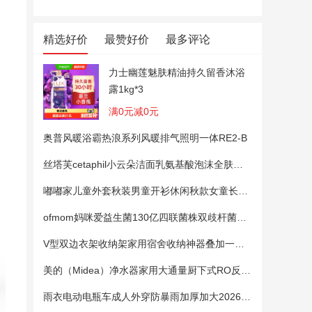
精选好价
最赞好价
最多评论
力士幽莲魅肤精油持久留香沐浴
露1kg*3
满0元减0元
奥普风暖浴霸热浪系列风暖排气照明一体RE2-B
丝塔芙cetaphil小云朵洁面乳氨基酸泡沫全肤质洗面奶温和适敏感肌
嘟嘟家儿童外套秋装男童开衫休闲秋款女童长袖上衣宝宝卡通衣服 粉色100
ofmom妈咪爱益生菌130亿四联菌株双歧杆菌粉呵护肠道
V型双边衣架收纳架家用宿舍收纳神器叠加一钩多挂架省空间帽子架
美的（Midea）净水器家用大通量厨下式RO反渗透纯水净饮直饮一体机麒麟0阻垢剂鲜活母婴安心直饮400G
雨衣电动电瓶车成人外穿防暴雨加厚加大2026新款单双人专用雨披女