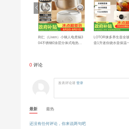
en）小钢人电煮锅3
利仁（Liven）小钢人电煮锅3
LOTOR徕多养生壶全
0涂层分体式电热锅2
04不锈钢0涂层分体式电热锅2
壶1升迷你烧水壶保温
小电锅电火锅1-2人
L学生小锅小电锅电火锅1-2人
动恒温调奶器电热水壶
G-180F升级款
多功能锅DHG-180F升级款
茶器
0
评论
发表评论请
登录
最新
最热
还没有任何评论，你来说两句吧