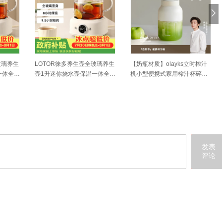
玻璃养生
LOTOR徕多养生壶全玻璃养生
【奶瓶材质】olayks立时榨汁
一体全自
壶1升迷你烧水壶保温一体全自
机小型便携式家用榨汁杯碎冰
小型煮
动恒温调奶器电热水壶小型煮
果汁
茶器
发表
评论