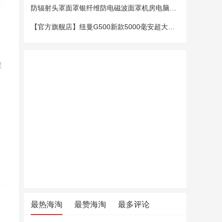
防辐射头罩面罩银纤维防电磁波面罩机房电脑手机5G基站防辐射头套
【官方旗舰店】纽曼G500新款5000毫安超大电池老年手机老人机大字大声大屏微聊定位超长待机移动电信4G全网通
促
最热海淘
最赞海淘
最多评论