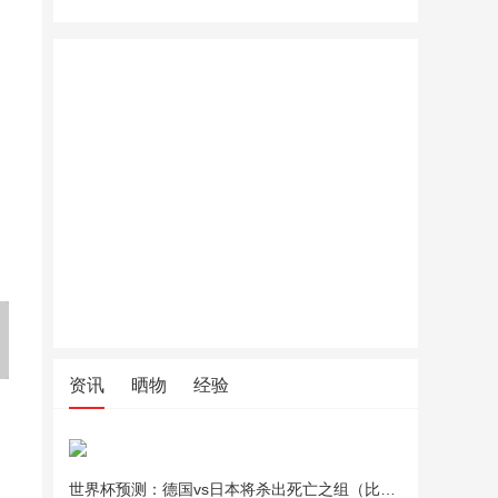
美的（Midea）绞肉机家用绞
美的（Midea）绞肉机家用绞
北鼎全玻
馅机碎肉机电动多功能一体料
馅机碎肉机电动多功能一体料
炖煮一体办
理搅拌绞肉绞菜馅机打蒜器不
理搅拌绞肉绞菜馅机打蒜器不
锈钢辅食搅肉机Easy235 约2L
锈钢辅食搅肉机Easy235 约2L
资讯
晒物
经验
世界杯预测：德国vs日本将杀出死亡之组（比分预测）