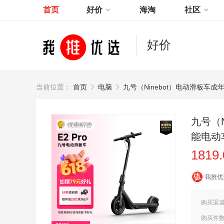
首页
好价
海淘
社区
好价
当前位置：
首页
电脑
九号（Ninebot）电动滑板车
九号（N
优惠精选
能电动
1819
我推优
购买渠
购买件