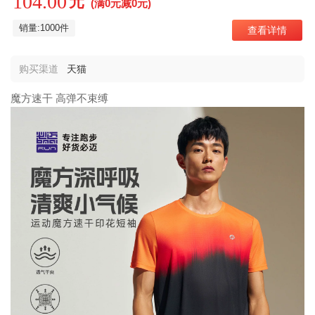
104.00
元
(满0元减0元)
销量:1000件
查看详情
购买渠道
天猫
魔方速干 高弹不束缚