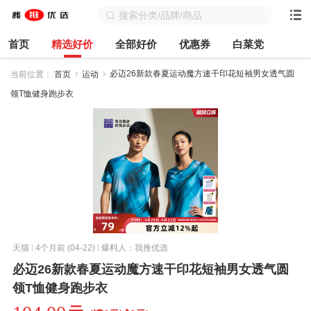
首页
精选好价
全部好价
优惠券
白菜党
必迈26新款春夏运动魔方速干印花短袖男女透气圆
当前位置：
首页
运动
领T恤健身跑步衣
天猫
4个月前 (04-22)
爆料人：我推优选
必迈26新款春夏运动魔方速干印花短袖男女透气圆
领T恤健身跑步衣