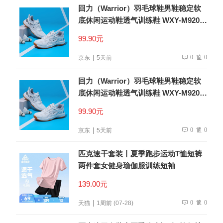
回力（Warrior）羽毛球鞋男鞋稳定软
底休闲运动鞋透气训练鞋 WXY-M920C
米灰 41
99.90元
0
0
京东
5天前
回力（Warrior）羽毛球鞋男鞋稳定软
底休闲运动鞋透气训练鞋 WXY-M920C
米灰 41
99.90元
0
0
京东
5天前
匹克速干套装丨夏季跑步运动T恤短裤
两件套女健身瑜伽服训练短袖
139.00元
0
0
天猫
1周前 (07-28)