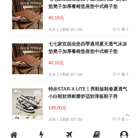
垫凳子加厚餐椅垫座垫中式椅子垫
40.10元
0
0
京东
1周前 (07-28)
七七家双面坐垫四季通用夏天透气冰凉
垫凳子加厚餐椅垫座垫中式椅子垫
40.10元
0
0
京东
1周前 (07-28)
特步STAR-X LITE丨男鞋板鞋春夏透气
小白鞋软弹耐磨舒适软弹板鞋子男
149.00元
0
0
京东
2周前 (07-26)