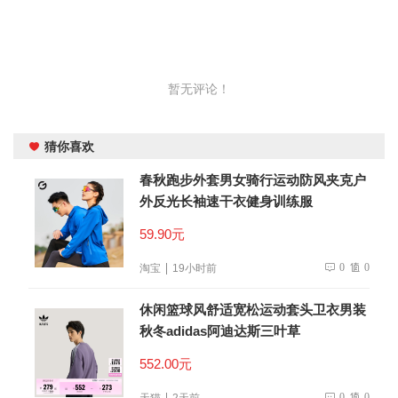
暂无评论！
猜你喜欢
春秋跑步外套男女骑行运动防风夹克户
外反光长袖速干衣健身训练服
59.90元
0
0
淘宝
19小时前
休闲篮球风舒适宽松运动套头卫衣男装
秋冬adidas阿迪达斯三叶草
552.00元
0
0
天猫
2天前