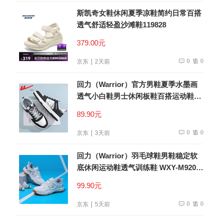
斯凯奇女鞋休闲夏季凉鞋简约日常百搭
透气舒适轻盈沙滩鞋119828
379.00元
0
0
京东
2天前
回力（Warrior）官方男鞋夏季水墨画
透气小白鞋男士休闲板鞋百搭运动鞋子
男黑白44
89.90元
0
0
京东
3天前
回力（Warrior）羽毛球鞋男鞋稳定软
底休闲运动鞋透气训练鞋 WXY-M920C
米灰 41
99.90元
0
0
京东
5天前