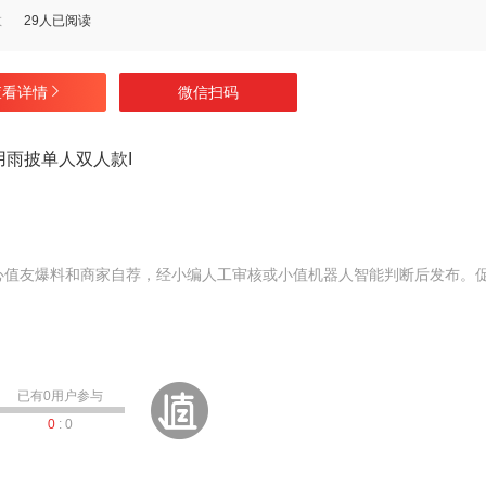
数
29人已阅读
查看详情
微信扫码
雨披单人双人款I
心值友爆料和商家自荐，经小编人工审核或小值机器人智能判断后发布。
已有
0
用户参与
0
:
0