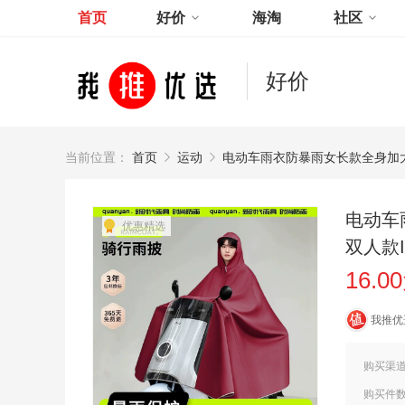
首页
好价
海淘
社区
好价
当前位置：
首页
运动
电动车雨衣防暴雨女长款全身加
电动车
优惠精选
双人款I
16.0
我推优
购买渠
购买件