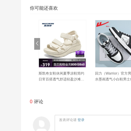
你可能还喜欢
rior）官方男鞋运动
斯凯奇女鞋休闲夏季凉鞋简约
回力（Warrior）官方
气2026新款男士休
日常百搭透气舒适轻盈沙滩鞋1
水墨画透气小白鞋男士
鞋子男全黑42
19828
鞋百搭运动鞋子男黑白4
0
评论
发表评论请
登录