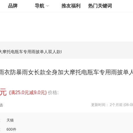
品牌
导航
推友福利
热门关键词
大摩托电瓶车专用雨披单人双人款I
雨衣防暴雨女长款全身加大摩托电瓶车专用雨披单
0元
(满25.0元减9.0元)
价格:
更新时间： 2个月前 (06-08
选
道
天猫
数
600件