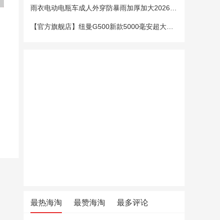
雨衣电动电瓶车成人外穿防暴雨加厚加大2026新款单双人专用雨披女
【官方旗舰店】纽曼G500新款5000毫安超大电池老年手机老人机大字大声大屏微聊定位超长待机移动电信4G全网通
最热海淘
最赞海淘
最多评论