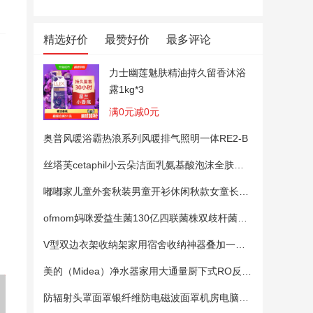
精选好价
最赞好价
最多评论
力士幽莲魅肤精油持久留香沐浴
露1kg*3
满0元减0元
奥普风暖浴霸热浪系列风暖排气照明一体RE2-B
丝塔芙cetaphil小云朵洁面乳氨基酸泡沫全肤质洗面奶温和适敏感肌
回力（Warrior）羽毛球鞋男鞋
匹克速干套装丨夏季跑步运动T
匹克速干
稳定软底休闲运动鞋透气训练
恤短裤两件套女健身瑜伽服训
恤短裤两
嘟嘟家儿童外套秋装男童开衫休闲秋款女童长袖上衣宝宝卡通衣服 粉色100
鞋 WXY-M920C 米灰 41
练短袖
练短袖
ofmom妈咪爱益生菌130亿四联菌株双歧杆菌粉呵护肠道
V型双边衣架收纳架家用宿舍收纳神器叠加一钩多挂架省空间帽子架
美的（Midea）净水器家用大通量厨下式RO反渗透纯水净饮直饮一体机麒麟0阻垢剂鲜活母婴安心直饮400G
防辐射头罩面罩银纤维防电磁波面罩机房电脑手机5G基站防辐射头套