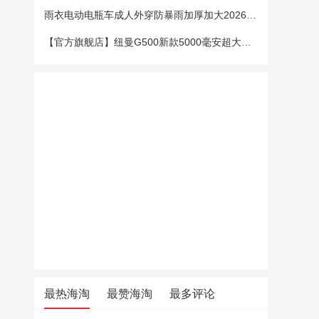
雨衣电动电瓶车成人外穿防暴雨加厚加大2026新款单双人专用雨披女
【官方旗舰店】纽曼G500新款5000毫安超大电池老年手机老人机大字大声大屏微聊定位超长待机移动电信4G全网通
最热海淘
最赞海淘
最多评论