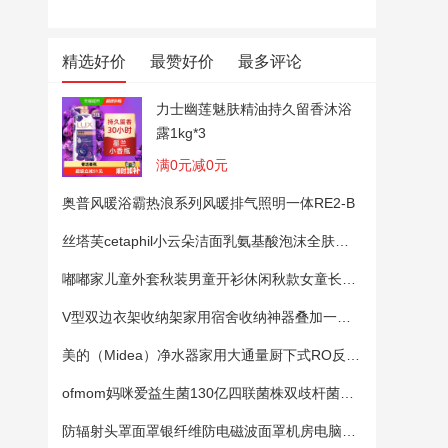
精选好价
最赞好价
最多评论
力士幽莲魅肤精油持久留香沐浴
露1kg*3
满0元减0元
奥普风暖浴霸热浪系列风暖排气照明一体RE2-B
丝塔芙cetaphil小云朵洁面乳氨基酸泡沫全肤质洗面奶温和适敏感肌
嘟嘟家儿童外套秋装男童开衫休闲秋款女童长袖上衣宝宝卡通衣服 粉色100
V型双边衣架收纳架家用宿舍收纳神器叠加一钩多挂架省空间帽子架
美的（Midea）净水器家用大通量厨下式RO反渗透纯水净饮直饮一体机麒麟0阻垢剂鲜活母婴安心直饮400G
ofmom妈咪爱益生菌130亿四联菌株双歧杆菌粉呵护肠道
防辐射头罩面罩银纤维防电磁波面罩机房电脑手机5G基站防辐射头套