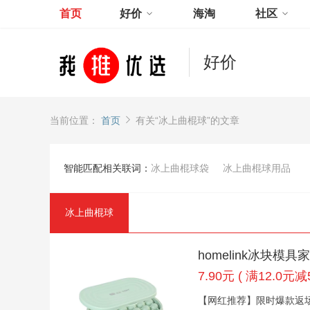
首页
好价
海淘
社区
好价
当前位置：
首页
有关“冰上曲棍球”的文章
智能匹配相关联词：
冰上曲棍球袋
冰上曲棍球用品
冰上曲棍球
homelink冰块
7.90元 ( 满12.0元减5
【网红推荐】限时爆款返