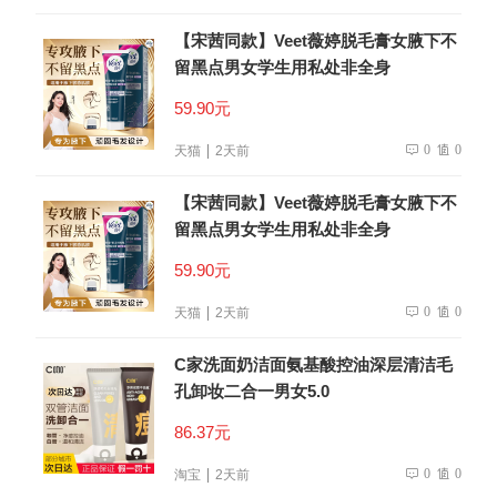
【宋茜同款】Veet薇婷脱毛膏女腋下不
留黑点男女学生用私处非全身
59.90元
0
0
天猫
2天前
【宋茜同款】Veet薇婷脱毛膏女腋下不
留黑点男女学生用私处非全身
59.90元
0
0
天猫
2天前
C家洗面奶洁面氨基酸控油深层清洁毛
孔卸妆二合一男女5.0
86.37元
0
0
淘宝
2天前