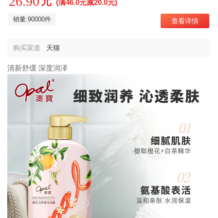
26.90
元
(满46.0元减20.0元)
销量:90000件
查看详情
购买渠道
天猫
清新舒缓 深度润泽