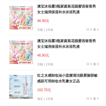
澳宝沐浴露3瓶家庭装花园蜜语留香男
女士滋润保湿补水沐浴乳液
46.90元
0
0
天猫
2天前
澳宝沐浴露3瓶家庭装花园蜜语留香男
女士滋润保湿补水沐浴乳液
46.90元
0
0
天猫
2天前
红之水感卸妆油小蛮腰清洁眼唇脸部敏
感肌可用卸妆水乳膏女正品
102.70元
0
0
淘宝
2天前