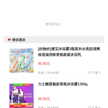
暂无评论！
猜你喜欢
[好物价]澳宝沐浴露3瓶装补水美肌清爽
保湿滋润留香氛家庭沐浴乳
46.90元
0
0
天猫
20小时前
力士幽莲魅肤香氛沐浴露1350g
48.90元
0
0
天猫
20小时前