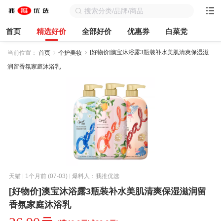
首页
精选好价
全部好价
优惠券
白菜党
[好物价]澳宝沐浴露3瓶装补水美肌清爽保湿滋
当前位置：
首页
个护美妆
润留香氛家庭沐浴乳
天猫
1个月前 (07-03)
爆料人：我推优选
[好物价]澳宝沐浴露3瓶装补水美肌清爽保湿滋润留
香氛家庭沐浴乳