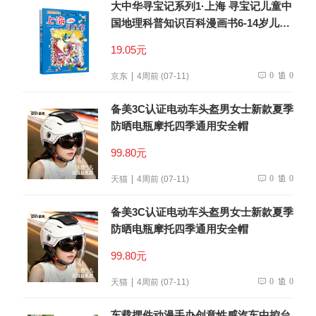
大中华寻宝记系列1·上海 寻宝记儿童中
国地理科普知识百科漫画书6-14岁儿童
科普人文地理科普漫画小学生课外阅读
19.05元
一升二暑假衔接小升初儿童礼物京东自
营正版
0
0
京东
4周前 (07-11)
备美3C认证电动车头盔男女士新款夏季
防晒电瓶摩托四季通用安全帽
99.80元
0
0
天猫
4周前 (07-11)
备美3C认证电动车头盔男女士新款夏季
防晒电瓶摩托四季通用安全帽
99.80元
0
0
天猫
4周前 (07-11)
车载摆件动漫手办创意性感汽车中控台