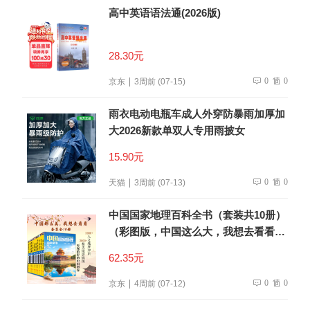
高中英语语法通(2026版)
28.30元
0
0
京东
3周前 (07-15)
雨衣电动电瓶车成人外穿防暴雨加厚加
大2026新款单双人专用雨披女
15.90元
0
0
天猫
3周前 (07-13)
中国国家地理百科全书（套装共10册）
（彩图版，中国这么大，我想去看看）
暑假作业 一升二暑假衔接 小升初暑假
62.35元
衔接
0
0
京东
4周前 (07-12)