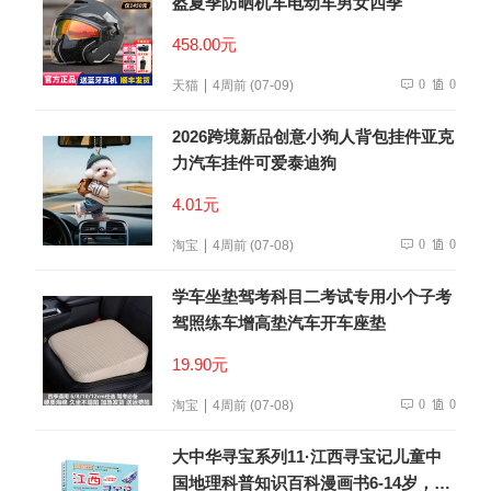
盔夏季防晒机车电动车男女四季
458.00元
0
0
天猫
4周前 (07-09)
2026跨境新品创意小狗人背包挂件亚克
力汽车挂件可爱泰迪狗
4.01元
0
0
淘宝
4周前 (07-08)
学车坐垫驾考科目二考试专用小个子考
驾照练车增高垫汽车开车座垫
19.90元
0
0
淘宝
4周前 (07-08)
大中华寻宝系列11·江西寻宝记儿童中
国地理科普知识百科漫画书6-14岁，儿