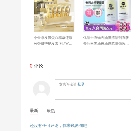
发膜蛋白精华还原
优洁士衣物去油渍清洁剂衣服
小漂漂内衣洗衣液酵素
护护发素正品官方
去油王老油斑油迹笔渍强效去
温和清香去渍内衣洗衣
污渍神器
香500g*3
0
评论
发表评论请
登录
最新
最热
还没有任何评论，你来说两句吧