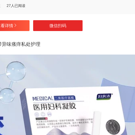
数
27人已阅读
查看详情
微信扫码
带异味瘙痒私处护理