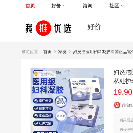
首页
好价
海淘
社区
好价
当前位置：
首页
家纺
妇炎洁医用妇科凝胶抑菌正品宫
妇炎洁
优惠精选
私处护
19.9
我推优
购买渠
购买件