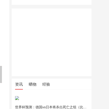
Exello厨房重油污清洁剂强力
夏季凉席上班坐垫竹学生凉席
夏季凉席
去污瞬间瓦解全屋厨房清洁厨
坐垫夏天透气电脑椅沙发座垫
坐垫夏天
房清洁剂
车用凉垫
车用凉垫
资讯
晒物
经验
世界杯预测：德国vs日本将杀出死亡之组（比分预测）