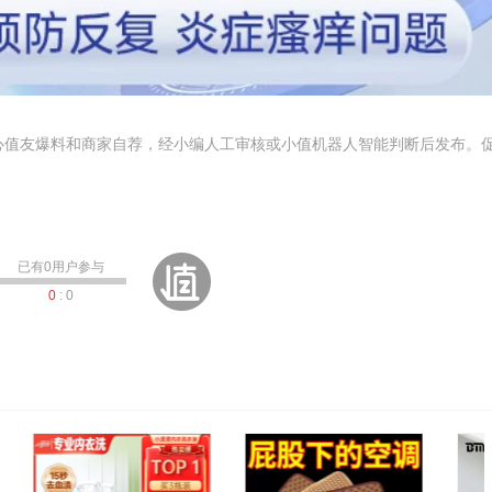
心值友爆料和商家自荐，经小编人工审核或小值机器人智能判断后发布。
已有
0
用户参与
0
:
0