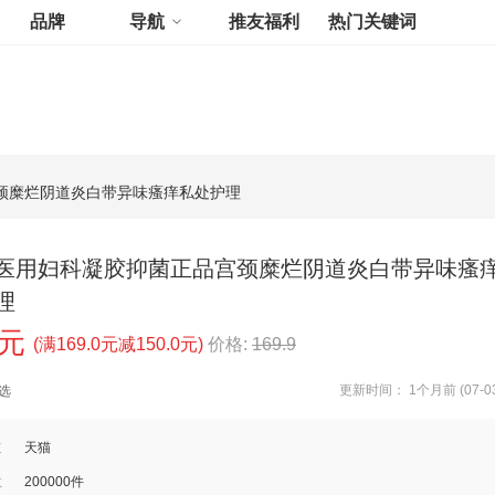
品牌
导航
推友福利
热门关键词
颈糜烂阴道炎白带异味瘙痒私处护理
医用妇科凝胶抑菌正品宫颈糜烂阴道炎白带异味瘙
理
0元
(满169.0元减150.0元)
价格:
169.9
更新时间： 1个月前 (07-03
选
道
天猫
数
200000件