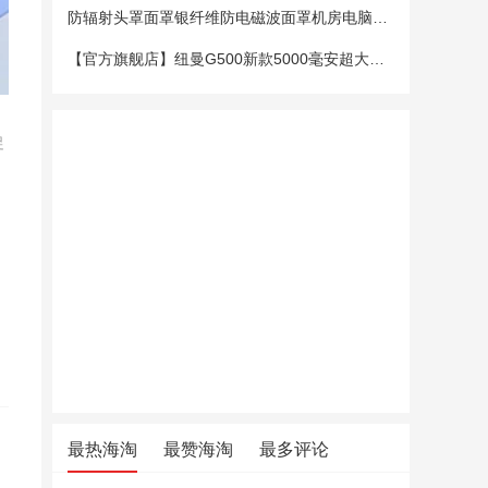
防辐射头罩面罩银纤维防电磁波面罩机房电脑手机5G基站防辐射头套
【官方旗舰店】纽曼G500新款5000毫安超大电池老年手机老人机大字大声大屏微聊定位超长待机移动电信4G全网通
促
最热海淘
最赞海淘
最多评论