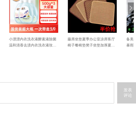
液除菌
藤席坐垫夏季办公室凉席客厅
备美摩托车骑行服女款全身防
液玫瑰
椅子餐椅垫凳子坐垫加厚夏天
暴雨雨衣成人外穿分体式套装
款屁股垫
外卖骑手
发表
评论