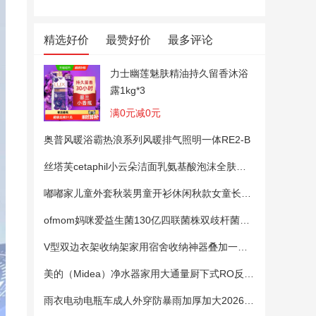
精选好价
最赞好价
最多评论
力士幽莲魅肤精油持久留香沐浴
露1kg*3
满0元减0元
奥普风暖浴霸热浪系列风暖排气照明一体RE2-B
丝塔芙cetaphil小云朵洁面乳氨基酸泡沫全肤质洗面奶温和适敏感肌
嘟嘟家儿童外套秋装男童开衫休闲秋款女童长袖上衣宝宝卡通衣服 粉色100
ofmom妈咪爱益生菌130亿四联菌株双歧杆菌粉呵护肠道
V型双边衣架收纳架家用宿舍收纳神器叠加一钩多挂架省空间帽子架
美的（Midea）净水器家用大通量厨下式RO反渗透纯水净饮直饮一体机麒麟0阻垢剂鲜活母婴安心直饮400G
雨衣电动电瓶车成人外穿防暴雨加厚加大2026新款单双人专用雨披女