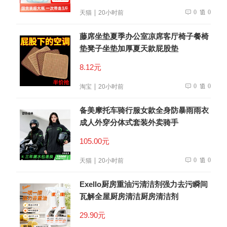
0
0
天猫
20小时前
藤席坐垫夏季办公室凉席客厅椅子餐椅
垫凳子坐垫加厚夏天款屁股垫
8.12元
0
0
淘宝
20小时前
备美摩托车骑行服女款全身防暴雨雨衣
成人外穿分体式套装外卖骑手
105.00元
0
0
天猫
20小时前
Exello厨房重油污清洁剂强力去污瞬间
瓦解全屋厨房清洁厨房清洁剂
29.90元