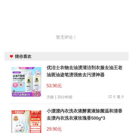
暂无评论！
猜你喜欢
优洁士衣物去油渍清洁剂衣服去油王老
油斑油迹笔渍强效去污渍神器
53.90元
0
0
天猫
20小时前
小漂漂内衣洗衣液酵素液除菌温和清香
去渍内衣洗衣液玫瑰香500g*3
29.90元