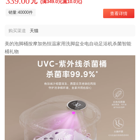
339.00
元
(满349.0元减10.0元)
销量:40000件
查看详情
购买渠道
天猫
美的泡脚桶按摩加热恒温家用洗脚盆全电自动足浴机杀菌智能
桶礼物