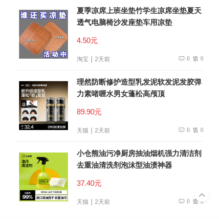
夏季凉席上班坐垫竹学生凉席坐垫夏天
透气电脑椅沙发座垫车用凉垫
4.50元
0
0
淘宝
2天前
理然防断修护造型乳发泥软发泥发胶弹
力素啫喱水男女蓬松高颅顶
89.90元
0
0
天猫
2天前
小仓熊油污净厨房抽油烟机强力清洁剂
去重油清洗剂泡沫型油渍神器
37.40元
0
0
天猫
2天前