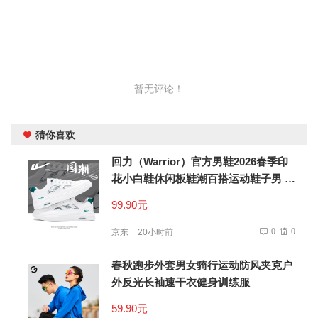
暂无评论！
猜你喜欢
回力（Warrior）官方男鞋2026春季印
花小白鞋休闲板鞋潮百搭运动鞋子男 白
绿 43
99.90元
0
0
京东
20小时前
春秋跑步外套男女骑行运动防风夹克户
外反光长袖速干衣健身训练服
59.90元