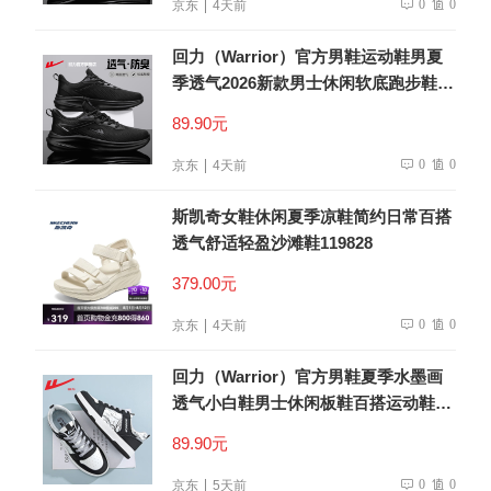
0
0
京东
4天前
回力（Warrior）官方男鞋运动鞋男夏
季透气2026新款男士休闲软底跑步鞋子
男全黑42
89.90元
0
0
京东
4天前
斯凯奇女鞋休闲夏季凉鞋简约日常百搭
透气舒适轻盈沙滩鞋119828
379.00元
0
0
京东
4天前
回力（Warrior）官方男鞋夏季水墨画
透气小白鞋男士休闲板鞋百搭运动鞋子
男黑白44
89.90元
0
0
京东
5天前