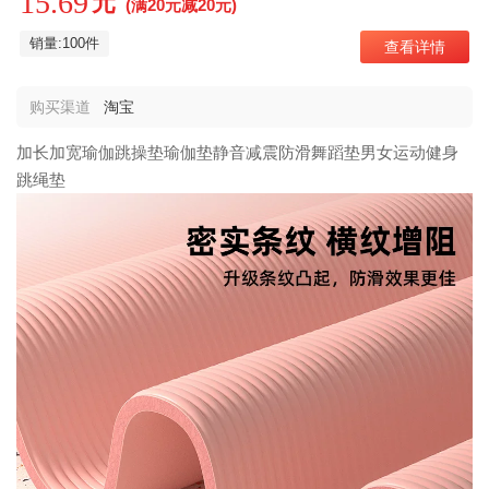
15.69
元
(满20元减20元)
销量:100件
查看详情
购买渠道
淘宝
加长加宽瑜伽跳操垫瑜伽垫静音减震防滑舞蹈垫男女运动健身
跳绳垫