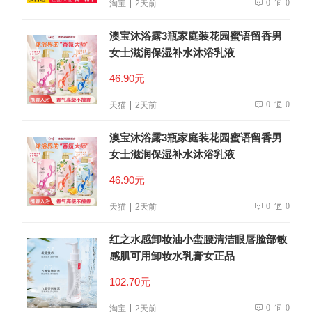
0
0
淘宝
2天前
澳宝沐浴露3瓶家庭装花园蜜语留香男
女士滋润保湿补水沐浴乳液
46.90元
0
0
天猫
2天前
澳宝沐浴露3瓶家庭装花园蜜语留香男
女士滋润保湿补水沐浴乳液
46.90元
0
0
天猫
2天前
红之水感卸妆油小蛮腰清洁眼唇脸部敏
感肌可用卸妆水乳膏女正品
102.70元
0
0
淘宝
2天前