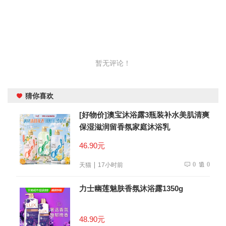
暂无评论！
猜你喜欢
[好物价]澳宝沐浴露3瓶装补水美肌清爽
保湿滋润留香氛家庭沐浴乳
46.90元
0
0
天猫
17小时前
力士幽莲魅肤香氛沐浴露1350g
48.90元