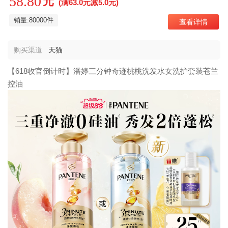
58.80
元
(满63.0元减5.0元)
销量:80000件
查看详情
购买渠道
天猫
【618收官倒计时】潘婷三分钟奇迹桃桃洗发水女洗护套装苍兰
控油