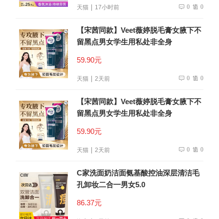
0
0
天猫
17小时前
【宋茜同款】Veet薇婷脱毛膏女腋下不
留黑点男女学生用私处非全身
59.90元
0
0
天猫
2天前
【宋茜同款】Veet薇婷脱毛膏女腋下不
留黑点男女学生用私处非全身
59.90元
0
0
天猫
2天前
C家洗面奶洁面氨基酸控油深层清洁毛
孔卸妆二合一男女5.0
86.37元