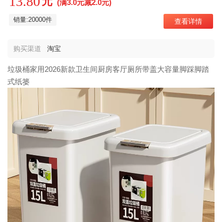
13.80
元
(满3.0元减2.0元)
销量:20000件
查看详情
购买渠道
淘宝
垃圾桶家用2026新款卫生间厨房客厅厕所带盖大容量脚踩脚踏
式纸篓