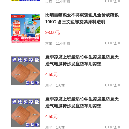
0
0
天猫
11小时前
比瑞吉猫粮爱不将就藻鱼儿全价成猫粮
10KG 含三文鱼螺旋藻原料透明
98.00元
0
0
京东
11小时前
夏季凉席上班坐垫竹学生凉席坐垫夏天
透气电脑椅沙发座垫车用凉垫
4.50元
0
0
淘宝
1天前
夏季凉席上班坐垫竹学生凉席坐垫夏天
透气电脑椅沙发座垫车用凉垫
4.50元
0
0
淘宝
1天前