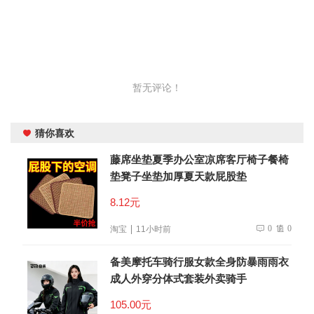
暂无评论！
猜你喜欢
藤席坐垫夏季办公室凉席客厅椅子餐椅
垫凳子坐垫加厚夏天款屁股垫
8.12元
0
0
淘宝
11小时前
备美摩托车骑行服女款全身防暴雨雨衣
成人外穿分体式套装外卖骑手
105.00元