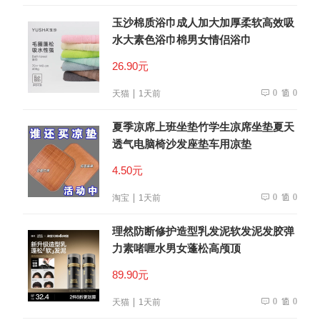
玉沙棉质浴巾成人加大加厚柔软高效吸
水大素色浴巾棉男女情侣浴巾
26.90元
0
0
天猫
1天前
夏季凉席上班坐垫竹学生凉席坐垫夏天
透气电脑椅沙发座垫车用凉垫
4.50元
0
0
淘宝
1天前
理然防断修护造型乳发泥软发泥发胶弹
力素啫喱水男女蓬松高颅顶
89.90元
0
0
天猫
1天前