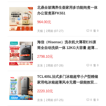
北鼎全玻璃养生壶家用多功能炖煮一体
办公室煮茶FK551
964.00元
0
0
天猫
2周前 (07-27)
海信（Hisense）洗衣机大薄荷E3S滚
筒全自动洗烘一体 12KG大容量 超薄智
能投放WD120E3S以旧换新补贴 京东
2798.10元
自营
0
0
京东
2周前 (07-26)
TCL405L法式多门冰箱超窄小户型精储
家用电冰箱超薄风冷无霜一级能效双变
频出租房R405V5-D世界杯推荐
2220.10元
0
0
京东
2周前 (07-25)