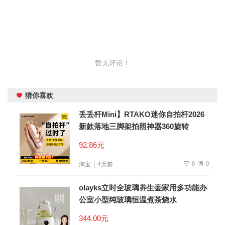
暂无评论！
猜你喜欢
丢丢杆Mini】RTAKO迷你自拍杆2026
新款落地三脚架拍照神器360旋转
92.86元
0
0
淘宝
4天前
olayks立时全玻璃养生壶家用多功能办
公室小型纯玻璃恒温煮茶烧水
344.00元