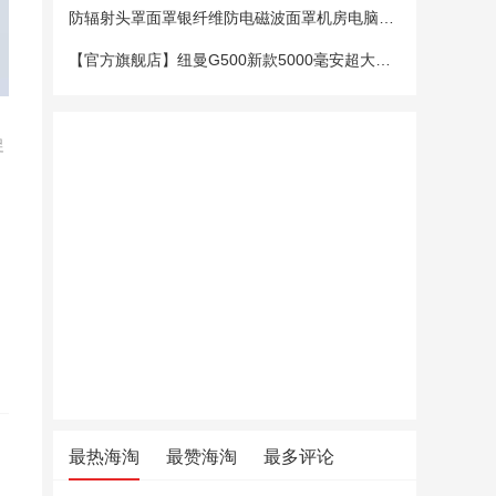
防辐射头罩面罩银纤维防电磁波面罩机房电脑手机5G基站防辐射头套
【官方旗舰店】纽曼G500新款5000毫安超大电池老年手机老人机大字大声大屏微聊定位超长待机移动电信4G全网通
促
最热海淘
最赞海淘
最多评论