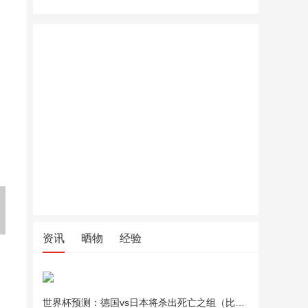
老管家重油污清洁剂油污净洗
老管家重油污清洁剂油污净洗
比瑞吉猫
抽油烟机厨房灶台清洁剂
抽油烟机厨房灶台清洁剂
价成猫粮1
藻原料透
资讯
晒物
经验
世界杯预测：德国vs日本将杀出死亡之组（比分预测）