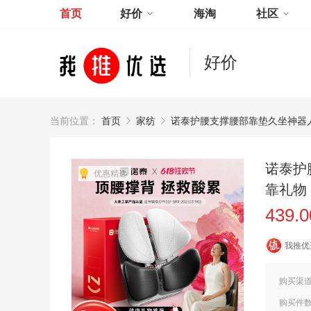
首页
好价
海淘
社区
好价
当前位置：
首页
家纺
诺泰护腰支撑腰部靠垫久坐神器
诺泰护
优惠精选
靠礼物
439.
我推优
购买渠
购买件