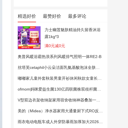
精选好价
最赞好价
最多评论
力士幽莲魅肤精油持久留香沐浴
露1kg*3
满0元减0元
奥普风暖浴霸热浪系列风暖排气照明一体RE2-B
丝塔芙cetaphil小云朵洁面乳氨基酸泡沫全肤质洗面奶温和适敏感肌
嘟嘟家儿童外套秋装男童开衫休闲秋款女童长袖上衣宝宝卡通衣服 粉色100
ofmom妈咪爱益生菌130亿四联菌株双歧杆菌粉呵护肠道
V型双边衣架收纳架家用宿舍收纳神器叠加一钩多挂架省空间帽子架
美的（Midea）净水器家用大通量厨下式RO反渗透纯水净饮直饮一体机麒麟0阻垢剂鲜活母婴安心直饮400G
雨衣电动电瓶车成人外穿防暴雨加厚加大2026新款单双人专用雨披女