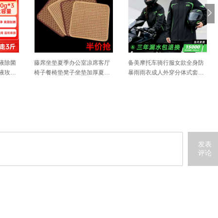
生凉席
夏季凉席上班坐垫竹学生凉席
OKCS染发膏染发剂黑茶色哥
发座垫
坐垫夏天透气电脑椅沙发座垫
特冷黑盖白发男女中登大妈在
车用凉垫
家染发通用
发表
评论