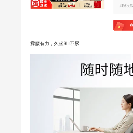
浏览次
撑腰有力，久坐8H不累