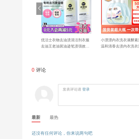
车骑行服女款全身防
Exello厨房重油污清洁剂强力
夏季凉席上班坐垫竹学
成人外穿分体式套装
去污瞬间瓦解全屋厨房清洁厨
坐垫夏天透气电脑椅沙
房清洁剂
车用凉垫
0
评论
发表评论请
登录
最新
最热
还没有任何评论，你来说两句吧