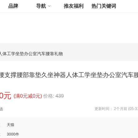
品牌
导航
推友福利
热门关键词
人体工学坐垫办公室汽车腰靠礼物
腰支撑腰部靠垫久坐神器人体工学坐垫办公室汽车
00元
(满0元减0元)
价格:
439
更新时间： 2个月前 (05-31
选
道
天猫
数
3000件