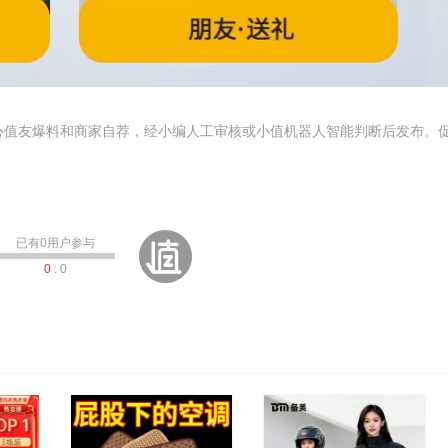
心值友爆料和商家自荐，经小编人工审核或小值机器人智能判断后发布。
已有
0
用户参与
0
:
0