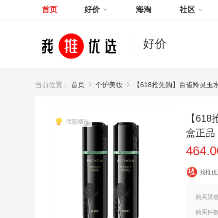
首页
好价
海淘
社区
好价
当前位置：
首页
个护美妆
【618抢先购】百雀羚灵
【61
优惠精选
盒正品
464.
我推优
购买渠
购买件