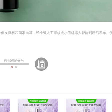
心值友爆料和商家自荐，经小编人工审核或小值机器人智能判断后发布。
已有
0
用户参与
0
:
0