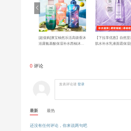
澳宝柚然乐活高级香沐
[超值购]澳宝柚然乐活高级香沐
【下拉享优惠】自然堂
保湿补水西柚沐浴3
浴露氨基酸保湿补水西柚沐浴3
肌水补水乳液面霜保湿
00g
致肌肤
0
评论
发表评论请
登录
最新
最热
还没有任何评论，你来说两句吧