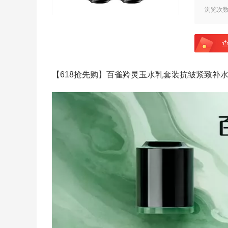
浏览次
【618抢先购】百雀羚灵玉水乳套装抗皱紧致补