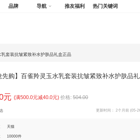
品牌
导航
推友福利
热门关键词
玉水乳套装抗皱紧致补水护肤品礼盒正品
8抢先购】百雀羚灵玉水乳套装抗皱紧致补水护肤品礼
00元
(满500.0元减40.0元)
价格:
504.00
更新时间： 2个月前 (05-26
选
道
天猫
数
10000件