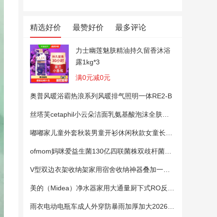
精选好价
最赞好价
最多评论
力士幽莲魅肤精油持久留香沐浴
露1kg*3
满0元减0元
奥普风暖浴霸热浪系列风暖排气照明一体RE2-B
丝塔芙cetaphil小云朵洁面乳氨基酸泡沫全肤质洗面奶温和适敏感肌
嘟嘟家儿童外套秋装男童开衫休闲秋款女童长袖上衣宝宝卡通衣服 粉色100
ofmom妈咪爱益生菌130亿四联菌株双歧杆菌粉呵护肠道
V型双边衣架收纳架家用宿舍收纳神器叠加一钩多挂架省空间帽子架
美的（Midea）净水器家用大通量厨下式RO反渗透纯水净饮直饮一体机麒麟0阻垢剂鲜活母婴安心直饮400G
雨衣电动电瓶车成人外穿防暴雨加厚加大2026新款单双人专用雨披女