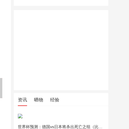
力士幽莲魅肤香氛沐浴露1350
珀莱雅小球藻面膜补水保湿海
珀莱雅小
g
藻补水玻尿酸面膜生日礼物七
藻补水玻
夕情人节礼物
夕情人节
资讯
晒物
经验
世界杯预测：德国vs日本将杀出死亡之组（比分预测）