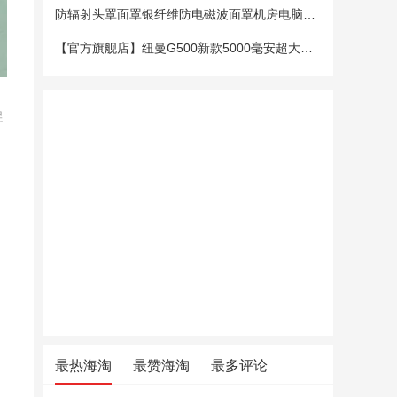
防辐射头罩面罩银纤维防电磁波面罩机房电脑手机5G基站防辐射头套
【官方旗舰店】纽曼G500新款5000毫安超大电池老年手机老人机大字大声大屏微聊定位超长待机移动电信4G全网通
促
最热海淘
最赞海淘
最多评论