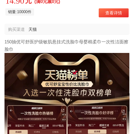
14.90
元
(满0元减0元)
销量:10000件
查看详情
购买渠道
天猫
150抽优可舒医护级敏肌悬挂式洗脸巾母婴棉柔巾一次性洁面擦
脸巾