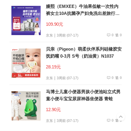
嫚熙（EMXEE）牛油果低敏一次性内
裤女士10A抗菌孕产妇免洗出差旅行日
抛裤30条
109.90元
0
0
京东
3周前 (07-17)
贝亲（Pigeon）萌柔伙伴系列硅橡胶安
抚奶嘴 0-3月 S号（奶油黄）N1037
28.19元
0
0
京东
3周前 (07-17)
马博士儿童小便器男孩小便池站立式男
童小便斗宝宝尿尿神器坐便器 青蛙
12.90元
0
0
京东
3周前 (07-17)