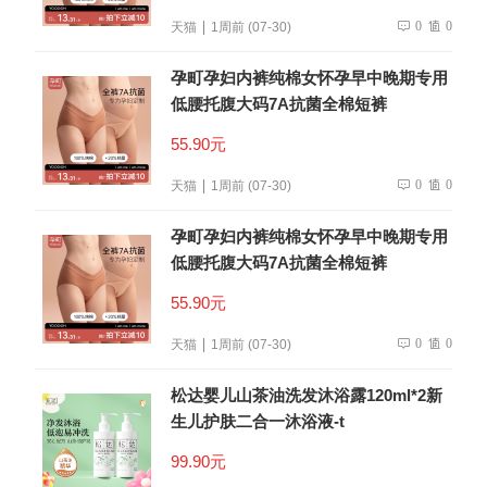
0
0
天猫
1周前 (07-30)
孕町孕妇内裤纯棉女怀孕早中晚期专用
低腰托腹大码7A抗菌全棉短裤
55.90元
0
0
天猫
1周前 (07-30)
孕町孕妇内裤纯棉女怀孕早中晚期专用
低腰托腹大码7A抗菌全棉短裤
55.90元
0
0
天猫
1周前 (07-30)
松达婴儿山茶油洗发沐浴露120ml*2新
生儿护肤二合一沐浴液-t
99.90元