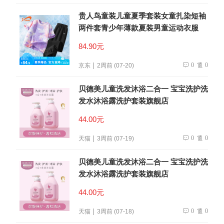
贵人鸟童装儿童夏季套装女童扎染短袖
两件套青少年薄款夏装男童运动衣服
84.90元
0
0
京东
2周前 (07-20)
贝德美儿童洗发沐浴二合一 宝宝洗护洗
发水沐浴露洗护套装旗舰店
44.00元
0
0
天猫
3周前 (07-19)
贝德美儿童洗发沐浴二合一 宝宝洗护洗
发水沐浴露洗护套装旗舰店
44.00元
0
0
天猫
3周前 (07-18)