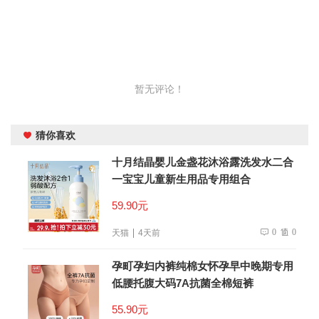
暂无评论！
猜你喜欢
十月结晶婴儿金盏花沐浴露洗发水二合
一宝宝儿童新生用品专用组合
59.90元
0
0
天猫
4天前
孕町孕妇内裤纯棉女怀孕早中晚期专用
低腰托腹大码7A抗菌全棉短裤
55.90元