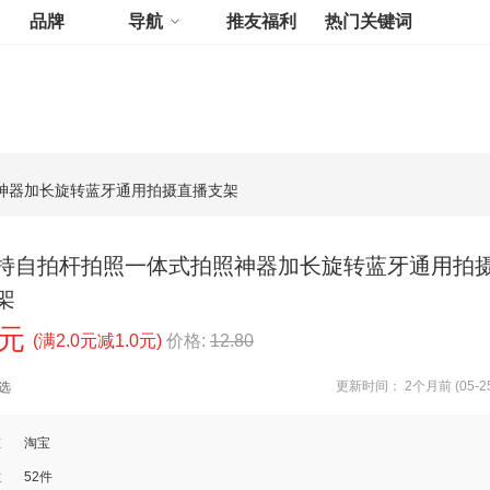
品牌
导航
推友福利
热门关键词
神器加长旋转蓝牙通用拍摄直播支架
持自拍杆拍照一体式拍照神器加长旋转蓝牙通用拍
架
0元
(满2.0元减1.0元)
价格:
12.80
更新时间： 2个月前 (05-25
选
道
淘宝
数
52件