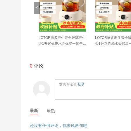
en）小钢人电煮锅3
LOTOR徕多养生壶全玻璃养生
LOTOR徕多养生壶全
0涂层分体式电热锅2
壶1升迷你烧水壶保温一体全自
壶1升迷你烧水壶保温
小电锅电火锅1-2人
动恒温调奶器电热水壶小型煮
动恒温调奶器电热水壶
G-180F升级款
茶器
茶器
0
评论
发表评论请
登录
最新
最热
还没有任何评论，你来说两句吧