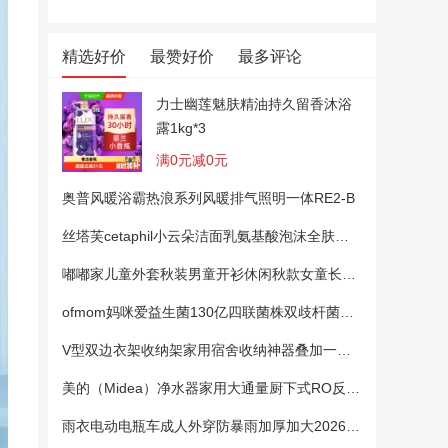
精选好价
最赞好价
最多评论
力士幽莲魅肤精油持久留香沐浴
露1kg*3
满0元减0元
奥普风暖浴霸热浪系列风暖排气照明一体RE2-B
丝塔芙cetaphil小云朵洁面乳氨基酸泡沫全肤质洗面奶温和适敏感肌
嘟嘟家儿童外套秋装男童开衫休闲秋款女童长袖上衣宝宝卡通衣服 粉色100
ofmom妈咪爱益生菌130亿四联菌株双歧杆菌粉呵护肠道
V型双边衣架收纳架家用宿舍收纳神器叠加一钩多挂架省空间帽子架
美的（Midea）净水器家用大通量厨下式RO反渗透纯水净饮直饮一体机麒麟0阻垢剂鲜活母婴安心直饮400G
雨衣电动电瓶车成人外穿防暴雨加厚加大2026新款单双人专用雨披女