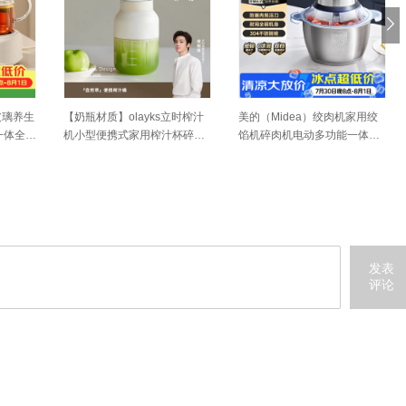
玻璃养生
【奶瓶材质】olayks立时榨汁
美的（Midea）绞肉机家用绞
一体全自
机小型便携式家用榨汁杯碎冰
馅机碎肉机电动多功能一体料
小型煮
果汁
理搅拌绞肉绞菜馅机打蒜器不
锈钢辅食搅肉机Easy235 约2L
发表
评论