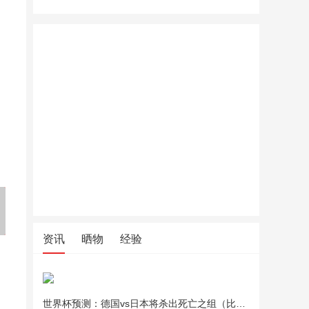
美的（Midea）绞肉机家用绞
北鼎全玻璃养生壶家用多功能
北鼎全玻
馅机碎肉机电动多功能一体料
炖煮一体办公室煮茶FK551
炖煮一体办
理搅拌绞肉绞菜馅机打蒜器不
锈钢辅食搅肉机Easy235 约2L
资讯
晒物
经验
世界杯预测：德国vs日本将杀出死亡之组（比分预测）