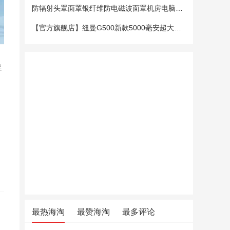
防辐射头罩面罩银纤维防电磁波面罩机房电脑手机5G基站防辐射头套
【官方旗舰店】纽曼G500新款5000毫安超大电池老年手机老人机大字大声大屏微聊定位超长待机移动电信4G全网通
促
最热海淘
最赞海淘
最多评论