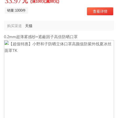
33.97
元
(满100元减88元)
销量:1000件
查看详情
购买渠道
天猫
0.2mm超薄雾感纱+遮蔽因子高倍防晒口罩