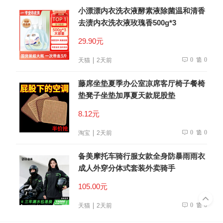
小漂漂内衣洗衣液酵素液除菌温和清香
去渍内衣洗衣液玫瑰香500g*3
29.90元
0
0
天猫
2天前
藤席坐垫夏季办公室凉席客厅椅子餐椅
垫凳子坐垫加厚夏天款屁股垫
8.12元
0
0
淘宝
2天前
备美摩托车骑行服女款全身防暴雨雨衣
成人外穿分体式套装外卖骑手
105.00元
0
0
天猫
2天前