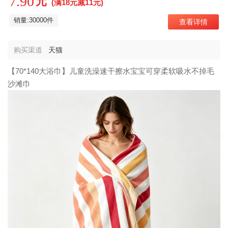
7.90
元
(满18元减11元)
销量:30000件
查看详情
购买渠道
天猫
【70*140大浴巾】儿童洗澡速干擦水宝宝可穿柔软吸水不掉毛
沙滩巾