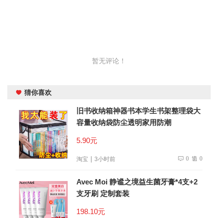
暂无评论！
猜你喜欢
旧书收纳箱神器书本学生书架整理袋大
容量收纳袋防尘透明家用防潮
5.90元
0
0
淘宝
3小时前
Avec Moi 静谧之境益生菌牙膏*4支+2
支牙刷 定制套装
198.10元