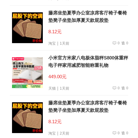
藤席坐垫夏季办公室凉席客厅椅子餐椅
垫凳子坐垫加厚夏天款屁股垫
8.12元
0
0
淘宝
1天前
小米官方米家八电极体脂秤S800体重秤
电子秤家用减肥智能称重礼物
449.00元
0
0
天猫
1天前
藤席坐垫夏季办公室凉席客厅椅子餐椅
垫凳子坐垫加厚夏天款屁股垫
8.12元
0
0
淘宝
2天前