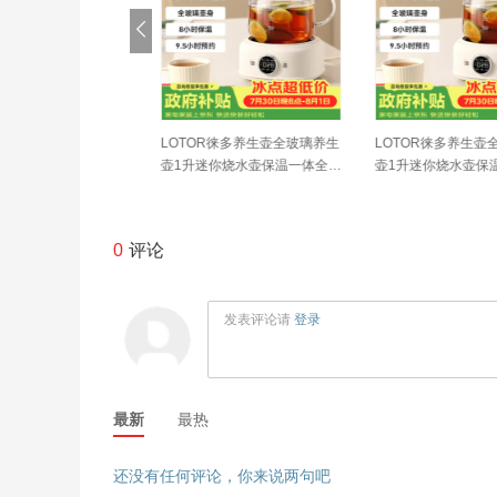
en）小钢人电煮锅3
LOTOR徕多养生壶全玻璃养生
LOTOR徕多养生壶全
0涂层分体式电热锅2
壶1升迷你烧水壶保温一体全自
壶1升迷你烧水壶保温
小电锅电火锅1-2人
动恒温调奶器电热水壶小型煮
动恒温调奶器电热水壶
G-180F升级款
茶器
茶器
0
评论
发表评论请
登录
最新
最热
还没有任何评论，你来说两句吧