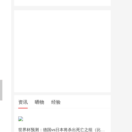
美的（Midea）绞肉机家用绞
北鼎全玻璃养生壶家用多功能
北鼎全玻
馅机碎肉机电动多功能一体料
炖煮一体办公室煮茶FK551
炖煮一体办
理搅拌绞肉绞菜馅机打蒜器不
锈钢辅食搅肉机Easy235 约2L
资讯
晒物
经验
世界杯预测：德国vs日本将杀出死亡之组（比分预测）