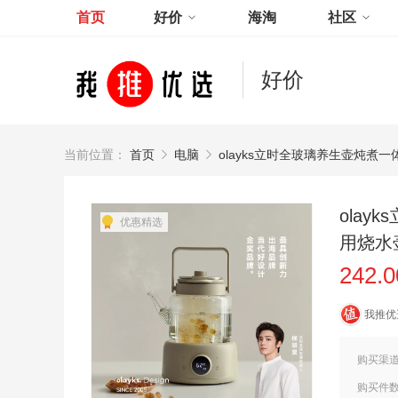
首页
好价
海淘
社区
好价
当前位置：
首页
电脑
olayks立时全玻璃养生壶炖
ola
优惠精选
用烧水
242.
我推优
购买渠
购买件