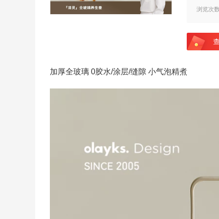
浏览次
加厚全玻璃 0胶水/涂层/缝隙 小气泡精煮