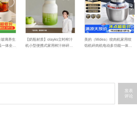
玻璃养生
【奶瓶材质】olayks立时榨汁
美的（Midea）绞肉机家用绞
一体全自
机小型便携式家用榨汁杯碎冰
馅机碎肉机电动多功能一体料
小型煮
果汁
理搅拌绞肉绞菜馅机打蒜器不
锈钢辅食搅肉机Easy235 约2L
发表
评论