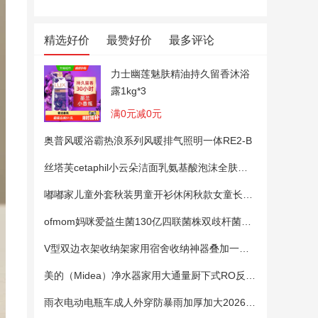
精选好价
最赞好价
最多评论
力士幽莲魅肤精油持久留香沐浴
露1kg*3
满0元减0元
奥普风暖浴霸热浪系列风暖排气照明一体RE2-B
丝塔芙cetaphil小云朵洁面乳氨基酸泡沫全肤质洗面奶温和适敏感肌
嘟嘟家儿童外套秋装男童开衫休闲秋款女童长袖上衣宝宝卡通衣服 粉色100
ofmom妈咪爱益生菌130亿四联菌株双歧杆菌粉呵护肠道
V型双边衣架收纳架家用宿舍收纳神器叠加一钩多挂架省空间帽子架
美的（Midea）净水器家用大通量厨下式RO反渗透纯水净饮直饮一体机麒麟0阻垢剂鲜活母婴安心直饮400G
雨衣电动电瓶车成人外穿防暴雨加厚加大2026新款单双人专用雨披女