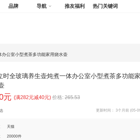
品牌
导航
推友福利
热门关键词
煮一体办公室小型煮茶多功能家用烧水壶
yks立时全玻璃养生壶炖煮一体办公室小型煮茶多功能
壶
00元
(满282元减40元)
价格:
265.53
更新时间： 3个月前 (05-09
选
道
天猫
数
20000件