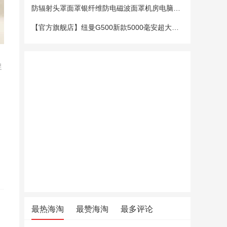
防辐射头罩面罩银纤维防电磁波面罩机房电脑手机5G基站防辐射头套
【官方旗舰店】纽曼G500新款5000毫安超大电池老年手机老人机大字大声大屏微聊定位超长待机移动电信4G全网通
促
最热海淘
最赞海淘
最多评论