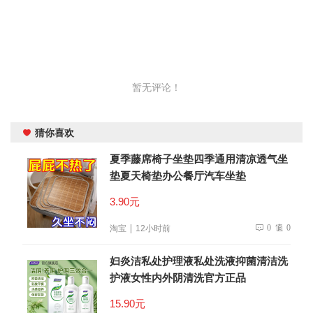
暂无评论！
猜你喜欢
夏季藤席椅子坐垫四季通用清凉透气坐
垫夏天椅垫办公餐厅汽车坐垫
3.90元
0
0
淘宝
12小时前
妇炎洁私处护理液私处洗液抑菌清洁洗
护液女性内外阴清洗官方正品
15.90元