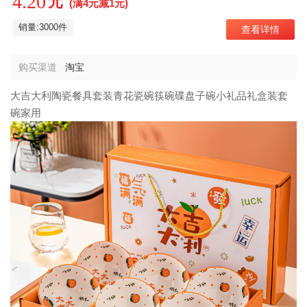
4.20
元
(满4元减1元)
销量:3000件
查看详情
购买渠道
淘宝
大吉大利陶瓷餐具套装青花瓷碗筷碗碟盘子碗小礼品礼盒装套
碗家用