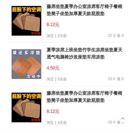
藤席坐垫夏季办公室凉席客厅椅子餐椅
垫凳子坐垫加厚夏天款屁股垫
8.12元
0
0
淘宝
3天前
夏季凉席上班坐垫竹学生凉席坐垫夏天
透气电脑椅沙发座垫车用凉垫
4.50元
0
0
淘宝
3天前
藤席坐垫夏季办公室凉席客厅椅子餐椅
垫凳子坐垫加厚夏天款屁股垫
8.12元
0
0
淘宝
3天前