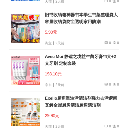
0
0
天猫
2天前
旧书收纳箱神器书本学生书架整理袋大
容量收纳袋防尘透明家用防潮
5.90元
0
0
淘宝
2天前
Avec Moi 静谧之境益生菌牙膏*4支+2
支牙刷 定制套装
198.10元
0
0
京东
2天前
Exello厨房重油污清洁剂强力去污瞬间
瓦解全屋厨房清洁厨房清洁剂
29.90元
0
0
天猫
2天前