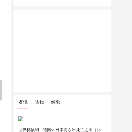
丢丢杆Mini】RTAKO迷你自拍
olayks立时全玻璃养生壶家用
利仁（Li
杆2026新款落地三脚架拍照神
多功能办公室小型纯玻璃恒温
04不锈钢
器360旋转
煮茶烧水
L学生小锅
多功能锅D
资讯
晒物
经验
世界杯预测：德国vs日本将杀出死亡之组（比分预测）