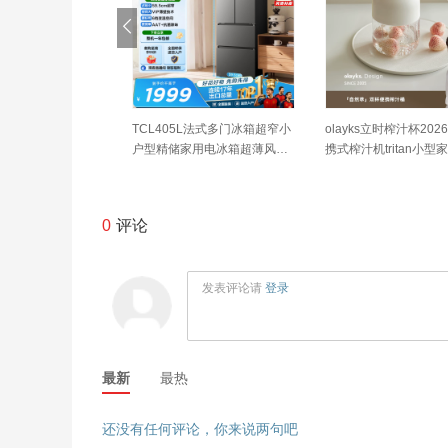
ense）洗衣机大薄
TCL405L法式多门冰箱超窄小
olayks立时榨汁杯20
全自动洗烘一体 12
户型精储家用电冰箱超薄风冷
携式榨汁机tritan小型
超薄智能投放WD12
无霜一级能效双变频出租房R4
机双杯
旧换新补贴 京东自营
05V5-D世界杯推荐
0
评论
发表评论请
登录
最新
最热
还没有任何评论，你来说两句吧