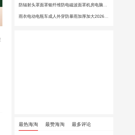
防辐射头罩面罩银纤维防电磁波面罩机房电脑手机5G基站防辐射头套
雨衣电动电瓶车成人外穿防暴雨加厚加大2026新款单双人专用雨披女
促
最热海淘
最赞海淘
最多评论