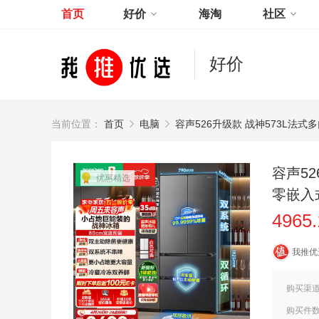
首页
好价
海淘
社区
好价
当前位置：
首页
电脑
容声526升级款 战神573L法式
容声5
优惠精选
零嵌入式
4965
我推优
购买渠
购买件