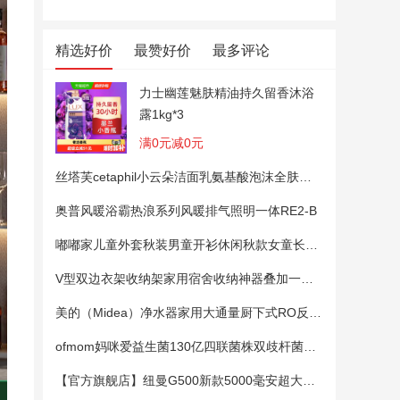
精选好价
最赞好价
最多评论
力士幽莲魅肤精油持久留香沐浴
露1kg*3
满0元减0元
丝塔芙cetaphil小云朵洁面乳氨基酸泡沫全肤质洗面奶温和适敏感肌
奥普风暖浴霸热浪系列风暖排气照明一体RE2-B
嘟嘟家儿童外套秋装男童开衫休闲秋款女童长袖上衣宝宝卡通衣服 粉色100
V型双边衣架收纳架家用宿舍收纳神器叠加一钩多挂架省空间帽子架
美的（Midea）净水器家用大通量厨下式RO反渗透纯水净饮直饮一体机麒麟0阻垢剂鲜活母婴安心直饮400G
ofmom妈咪爱益生菌130亿四联菌株双歧杆菌粉呵护肠道
【官方旗舰店】纽曼G500新款5000毫安超大电池老年手机老人机大字大声大屏微聊定位超长待机移动电信4G全网通