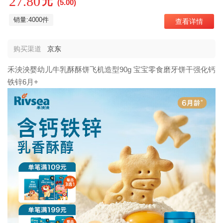
27.80
元
(5.00)
销量:4000件
查看详情
购买渠道
京东
禾泱泱婴幼儿牛乳酥酥饼飞机造型90g 宝宝零食磨牙饼干强化钙
铁锌6月+