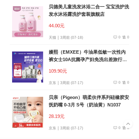
贝德美儿童洗发沐浴二合一 宝宝洗护洗
发水沐浴露洗护套装旗舰店
44.00元
0
0
天猫
3周前 (07-18)
嫚熙（EMXEE）牛油果低敏一次性内
裤女士10A抗菌孕产妇免洗出差旅行日
抛裤30条
109.90元
0
0
京东
3周前 (07-17)
贝亲（Pigeon）萌柔伙伴系列硅橡胶安
抚奶嘴 0-3月 S号（奶油黄）N1037
28.19元
0
0
京东
3周前 (07-17)