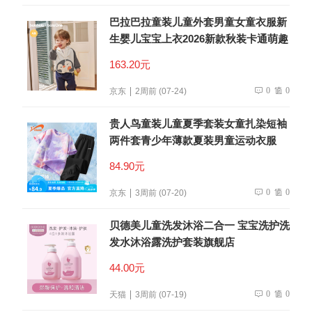
巴拉巴拉童装儿童外套男童女童衣服新
生婴儿宝宝上衣2026新款秋装卡通萌趣
163.20元
0
0
京东
2周前 (07-24)
贵人鸟童装儿童夏季套装女童扎染短袖
两件套青少年薄款夏装男童运动衣服
84.90元
0
0
京东
3周前 (07-20)
贝德美儿童洗发沐浴二合一 宝宝洗护洗
发水沐浴露洗护套装旗舰店
44.00元
0
0
天猫
3周前 (07-19)