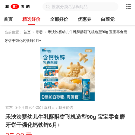
首页
精选好价
全部好价
优惠券
白菜党
禾泱泱婴幼儿牛乳酥酥饼飞机造型90g 宝宝零食磨
当前位置：
首页
母婴
牙饼干强化钙铁锌6月+
京东
3个月前 (04-25)
爆料人：我推优选
禾泱泱婴幼儿牛乳酥酥饼飞机造型90g 宝宝零食磨
牙饼干强化钙铁锌6月+