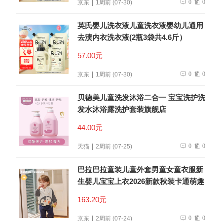
0
0
京东
1周前 (07-30)
英氏婴儿洗衣液儿童洗衣液婴幼儿通用
去渍内衣洗衣液(2瓶3袋共4.6斤）
57.00元
0
0
京东
1周前 (07-30)
贝德美儿童洗发沐浴二合一 宝宝洗护洗
发水沐浴露洗护套装旗舰店
44.00元
0
0
天猫
2周前 (07-25)
巴拉巴拉童装儿童外套男童女童衣服新
生婴儿宝宝上衣2026新款秋装卡通萌趣
163.20元
0
0
京东
2周前 (07-24)