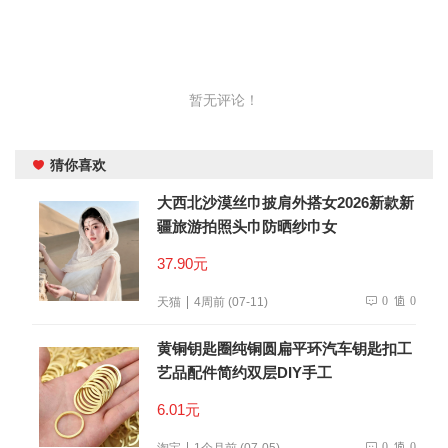
暂无评论！
猜你喜欢
大西北沙漠丝巾披肩外搭女2026新款新
疆旅游拍照头巾防晒纱巾女
37.90元
0
0
天猫
4周前 (07-11)
黄铜钥匙圈纯铜圆扁平环汽车钥匙扣工
艺品配件简约双层DIY手工
6.01元
0
0
淘宝
1个月前 (07-05)