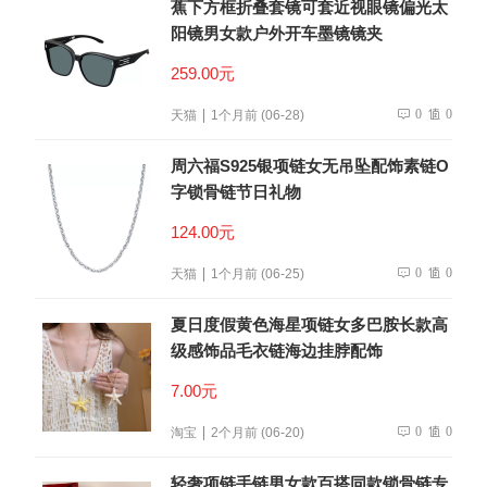
蕉下方框折叠套镜可套近视眼镜偏光太
阳镜男女款户外开车墨镜镜夹
259.00元
0
0
天猫
1个月前 (06-28)
周六福S925银项链女无吊坠配饰素链O
字锁骨链节日礼物
124.00元
0
0
天猫
1个月前 (06-25)
夏日度假黄色海星项链女多巴胺长款高
级感饰品毛衣链海边挂脖配饰
7.00元
0
0
淘宝
2个月前 (06-20)
轻奢项链手链男女款百搭同款锁骨链专