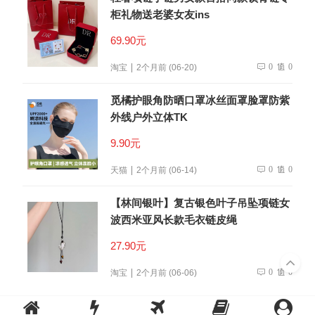
柜礼物送老婆女友ins
69.90元
0
0
淘宝
2个月前 (06-20)
觅橘护眼角防晒口罩冰丝面罩脸罩防紫
外线户外立体TK
9.90元
0
0
天猫
2个月前 (06-14)
【林间银叶】复古银色叶子吊坠项链女
波西米亚风长款毛衣链皮绳
27.90元
0
0
淘宝
2个月前 (06-06)