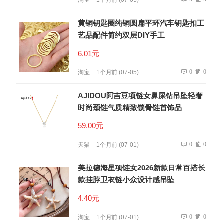
黄铜钥匙圈纯铜圆扁平环汽车钥匙扣工
艺品配件简约双层DIY手工
6.01元
0
0
淘宝
1个月前 (07-05)
AJIDOU阿吉豆项链女鼻屎钻吊坠轻奢
时尚颈链气质精致锁骨链首饰品
59.00元
0
0
天猫
1个月前 (07-01)
美拉德海星项链女2026新款日常百搭长
款挂脖卫衣链小众设计感吊坠
4.40元
0
0
淘宝
1个月前 (07-01)