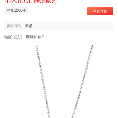
428.00
元
(满0元减0元)
销量:2000件
查看详情
购买渠道
天猫
#黑白交织，璀璨如你#