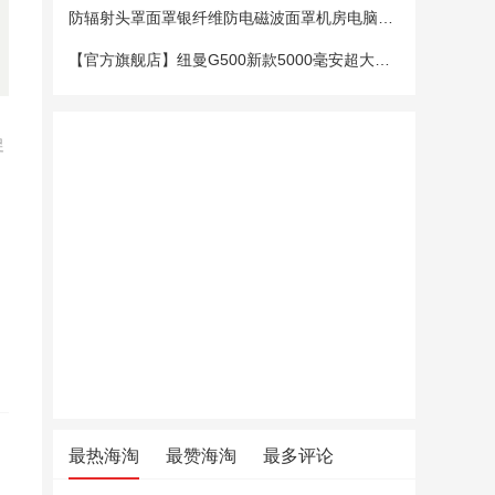
防辐射头罩面罩银纤维防电磁波面罩机房电脑手机5G基站防辐射头套
【官方旗舰店】纽曼G500新款5000毫安超大电池老年手机老人机大字大声大屏微聊定位超长待机移动电信4G全网通
促
最热海淘
最赞海淘
最多评论