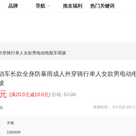
品牌
导航
推友福利
热门关键词
外穿骑行单人女款男电动电瓶车雨披
动车长款全身防暴雨成人外穿骑行单人女款男电动
披
0元
(满20.0元减10.0元)
价格:
57.00
更新时间： 4个月前 (04-13
选
道
天猫
数
10000件