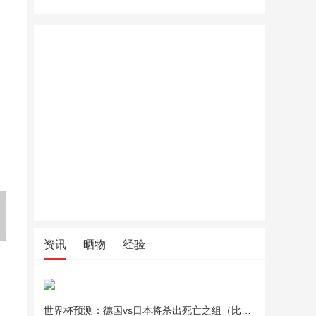
OKCS染发膏染发剂黑茶色哥
老管家重油污清洁剂油污净洗
老管家重
特冷黑盖白发男女中登大妈在
抽油烟机厨房灶台清洁剂
抽油烟机
家染发通用
资讯
晒物
经验
世界杯预测：德国vs日本将杀出死亡之组（比分预测）