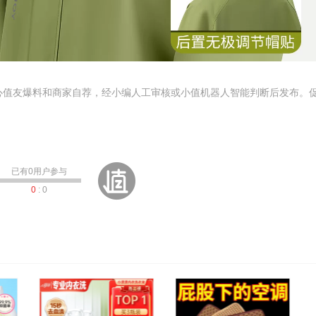
心值友爆料和商家自荐，经小编人工审核或小值机器人智能判断后发布。
已有
0
用户参与
0
:
0