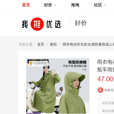
首页
好价
海淘
社区
好价
当前位置：
首页
家纺
雨衣电动车长款全身防暴雨成人
雨衣电
优惠精选
瓶车雨
47.0
我推优
购买渠
购买件