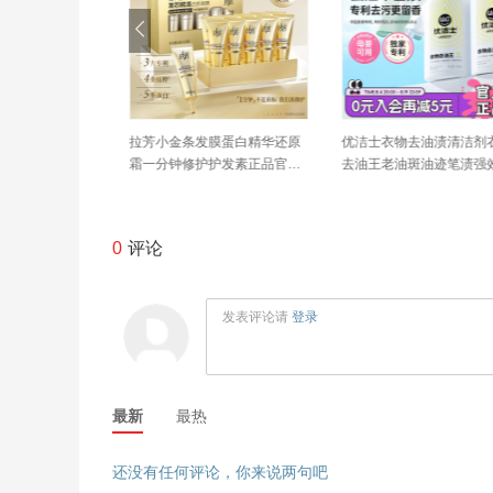
季办公室凉席客厅
备美摩托车骑行服女款全身防
Exello厨房重油污清
凳子坐垫加厚夏天
暴雨雨衣成人外穿分体式套装
去污瞬间瓦解全屋厨房
外卖骑手
房清洁剂
0
评论
发表评论请
登录
最新
最热
还没有任何评论，你来说两句吧