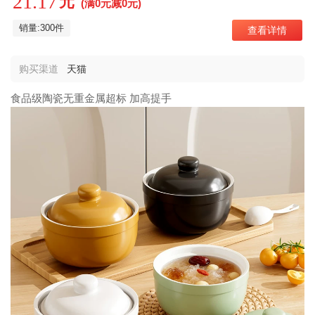
21.17
元
(满0元减0元)
销量:300件
查看详情
购买渠道
天猫
食品级陶瓷无重金属超标 加高提手