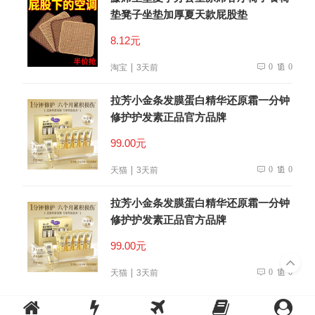
垫凳子坐垫加厚夏天款屁股垫
8.12元
0
0
淘宝
3天前
拉芳小金条发膜蛋白精华还原霜一分钟
修护护发素正品官方品牌
99.00元
0
0
天猫
3天前
拉芳小金条发膜蛋白精华还原霜一分钟
修护护发素正品官方品牌
99.00元
0
0
天猫
3天前