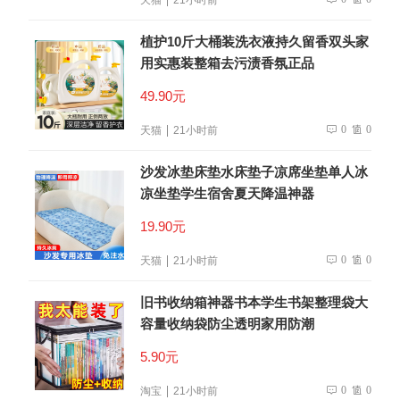
植护10斤大桶装洗衣液持久留香双头家
用实惠装整箱去污渍香氛正品
49.90元
0
0
天猫
21小时前
沙发冰垫床垫水床垫子凉席坐垫单人冰
凉坐垫学生宿舍夏天降温神器
19.90元
0
0
天猫
21小时前
旧书收纳箱神器书本学生书架整理袋大
容量收纳袋防尘透明家用防潮
5.90元
0
0
淘宝
21小时前