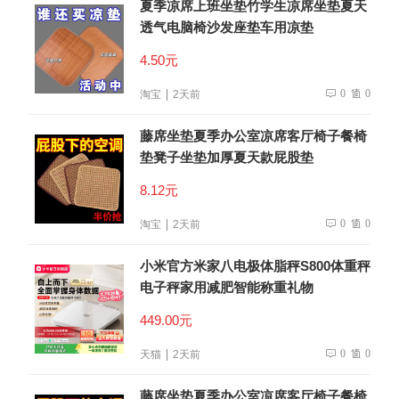
夏季凉席上班坐垫竹学生凉席坐垫夏天
透气电脑椅沙发座垫车用凉垫
4.50元
0
0
淘宝
2天前
藤席坐垫夏季办公室凉席客厅椅子餐椅
垫凳子坐垫加厚夏天款屁股垫
8.12元
0
0
淘宝
2天前
小米官方米家八电极体脂秤S800体重秤
电子秤家用减肥智能称重礼物
449.00元
0
0
天猫
2天前
藤席坐垫夏季办公室凉席客厅椅子餐椅