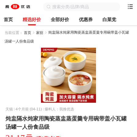
首页
精选好价
全部好价
优惠券
白菜党
炖盅隔水炖家用陶瓷蒸盅蒸蛋羹专用碗带盖小瓦罐
当前位置：
首页
家纺
汤罐一人份食品级
天猫
4个月前 (04-11)
爆料人：我推优选
炖盅隔水炖家用陶瓷蒸盅蒸蛋羹专用碗带盖小瓦罐
汤罐一人份食品级