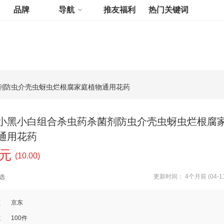
品牌
导航
推友福利
热门关键词
剂防虫介壳虫蚜虫烂根腐家庭植物通用花药
小黑小白组合杀虫药杀菌剂防虫介壳虫蚜虫烂根腐
通用花药
9元
(10.00)
更新时间： 4个月前 (04-11
选
道
京东
数
100件