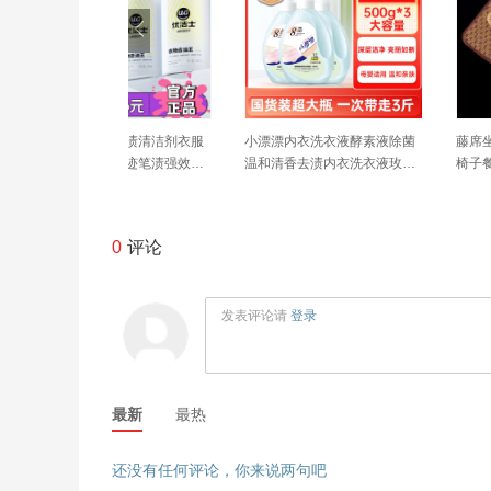
洗衣液酵素液除菌
藤席坐垫夏季办公室凉席客厅
备美摩托车骑行服女款
渍内衣洗衣液玫瑰
椅子餐椅垫凳子坐垫加厚夏天
暴雨雨衣成人外穿分体
款屁股垫
外卖骑手
0
评论
发表评论请
登录
最新
最热
还没有任何评论，你来说两句吧