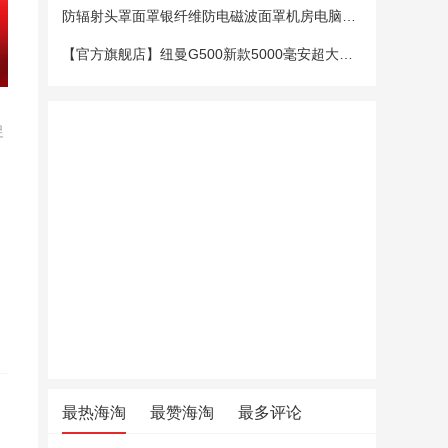
防辐射头罩面罩银纤维防电磁波面罩机房电脑手机5G基站防辐射头套
【官方旗舰店】纽曼G500新款5000毫安超大电池老年手机老人机大字大声大屏微聊定位超长待机移动电信4G全网通
促
最热海淘
最赞海淘
最多评论