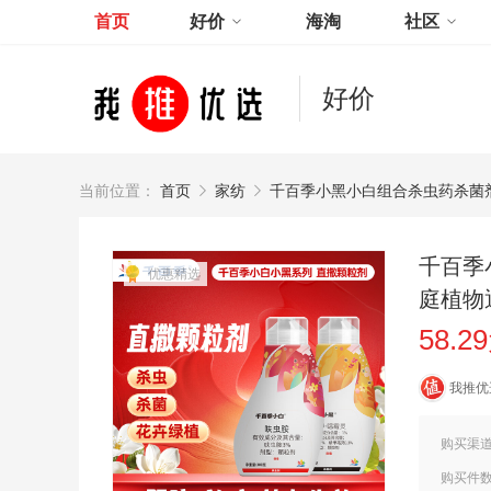
首页
好价
海淘
社区
好价
当前位置：
首页
家纺
千百季小黑小白组合杀虫药杀菌
千百季
优惠精选
庭植物
58.2
我推优
购买渠
购买件