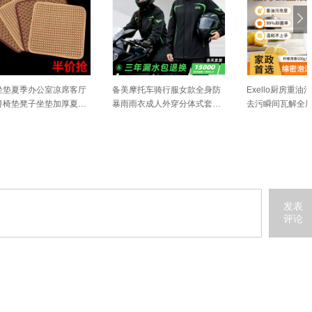
全身防
Exello厨房重油污清洁剂强力
夏季凉席上班坐垫竹学生凉席
式套装
去污瞬间瓦解全屋厨房清洁厨
坐垫夏天透气电脑椅沙发座垫
房清洁剂
车用凉垫
发表
评论