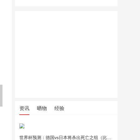
夏季凉席上班坐垫竹学生凉席
OKCS染发膏染发剂黑茶色哥
老管家重
坐垫夏天透气电脑椅沙发座垫
特冷黑盖白发男女中登大妈在
抽油烟机
车用凉垫
家染发通用
资讯
晒物
经验
世界杯预测：德国vs日本将杀出死亡之组（比分预测）