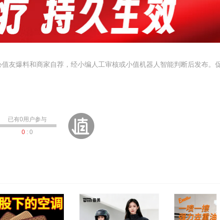
心值友爆料和商家自荐，经小编人工审核或小值机器人智能判断后发布。
已有
0
用户参与
0
:
0