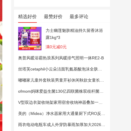
精选好价
最赞好价
最多评论
力士幽莲魅肤精油持久留香沐浴
露1kg*3
满0元减0元
奥普风暖浴霸热浪系列风暖排气照明一体RE2-B
丝塔芙cetaphil小云朵洁面乳氨基酸泡沫全肤质洗面奶温和适敏感肌
嘟嘟家儿童外套秋装男童开衫休闲秋款女童长袖上衣宝宝卡通衣服 粉色100
ofmom妈咪爱益生菌130亿四联菌株双歧杆菌粉呵护肠道
V型双边衣架收纳架家用宿舍收纳神器叠加一钩多挂架省空间帽子架
美的（Midea）净水器家用大通量厨下式RO反渗透纯水净饮直饮一体机麒麟0阻垢剂鲜活母婴安心直饮400G
雨衣电动电瓶车成人外穿防暴雨加厚加大2026新款单双人专用雨披女