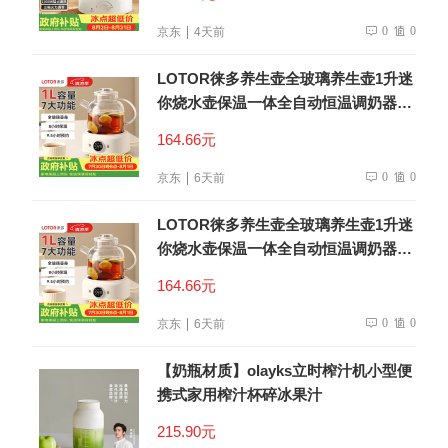
0
0
京东
4天前
LOTOR徕多养生壶全玻璃养生壶1升迷
你烧水壶保温一体全自动恒温调奶器电
热水壶小型煮茶器
164.66元
0
0
京东
6天前
LOTOR徕多养生壶全玻璃养生壶1升迷
你烧水壶保温一体全自动恒温调奶器电
热水壶小型煮茶器
164.66元
0
0
京东
6天前
【奶瓶材质】olayks立时榨汁机小型便
携式家用榨汁杯碎冰果汁
215.90元