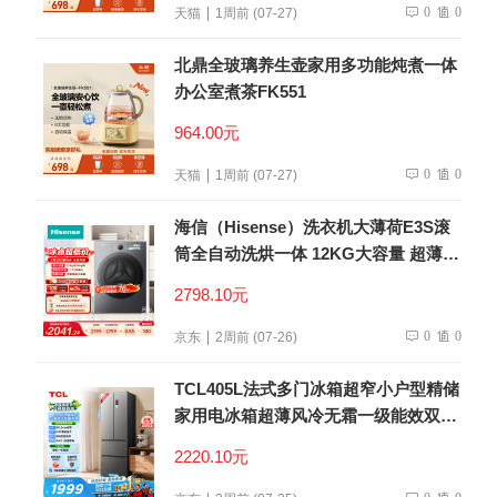
0
0
天猫
1周前 (07-27)
北鼎全玻璃养生壶家用多功能炖煮一体
办公室煮茶FK551
964.00元
0
0
天猫
1周前 (07-27)
海信（Hisense）洗衣机大薄荷E3S滚
筒全自动洗烘一体 12KG大容量 超薄智
能投放WD120E3S以旧换新补贴 京东
2798.10元
自营
0
0
京东
2周前 (07-26)
TCL405L法式多门冰箱超窄小户型精储
家用电冰箱超薄风冷无霜一级能效双变
频出租房R405V5-D世界杯推荐
2220.10元
0
0