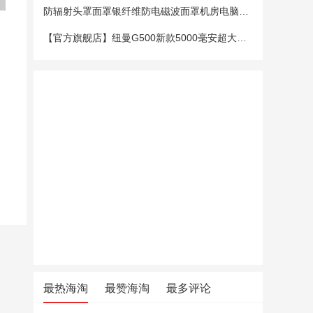
防辐射头罩面罩银纤维防电磁波面罩机房电脑手机5G基站防辐射头套
【官方旗舰店】纽曼G500新款5000毫安超大电池老年手机老人机大字大声大屏微聊定位超长待机移动电信4G全网通
最热海淘
最赞海淘
最多评论