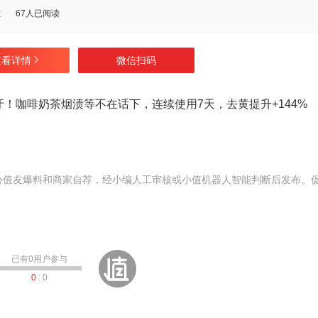
数
67人已阅读
查看详情
微信扫码
！咖啡奶茶烟渍等不在话下，连续使用7天，去黄提升+144%
心值友爆料和商家自荐，经小编人工审核或小值机器人智能判断后发布。
已有
0
用户参与
0
:
0