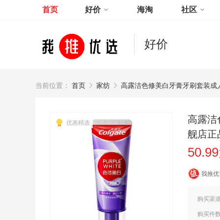
首页
好价
海淘
社区
好价
当前位置：
首页
家纺
高露洁色修美白牙膏牙刷套装成
高露洁
优惠精选
舰店正
50.9
我推优
购买渠
购买件