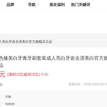
品牌
导航
推友福利
热门关键词
人亮白牙齿去渍美白官方旗舰店正品
色修美白牙膏牙刷套装成人亮白牙齿去渍美白官方
品
9元
(满80.0元减30.0元)
价格:
更新时间： 1年前 (2025-02-1
选
道
天猫
数
5000件