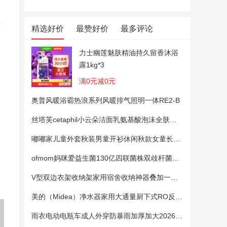
精选好价
最赞好价
最多评论
力士幽莲魅肤精油持久留香沐浴
露1kg*3
满0元减0元
奥普风暖浴霸热浪系列风暖排气照明一体RE2-B
丝塔芙cetaphil小云朵洁面乳氨基酸泡沫全肤质洗面奶温和适敏感肌
小漂漂内衣洗衣液酵素液除菌
藤席坐垫夏季办公室凉席客厅
备美摩托
温和清香去渍内衣洗衣液玫瑰
椅子餐椅垫凳子坐垫加厚夏天
暴雨雨衣
嘟嘟家儿童外套秋装男童开衫休闲秋款女童长袖上衣宝宝卡通衣服 粉色100
香500g*3
款屁股垫
外卖骑手
ofmom妈咪爱益生菌130亿四联菌株双歧杆菌粉呵护肠道
V型双边衣架收纳架家用宿舍收纳神器叠加一钩多挂架省空间帽子架
美的（Midea）净水器家用大通量厨下式RO反渗透纯水净饮直饮一体机麒麟0阻垢剂鲜活母婴安心直饮400G
雨衣电动电瓶车成人外穿防暴雨加厚加大2026新款单双人专用雨披女