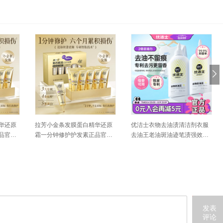
华还原
拉芳小金条发膜蛋白精华还原
优洁士衣物去油渍清洁剂衣服
品官方
霜一分钟修护护发素正品官方
去油王老油斑油迹笔渍强效去
品牌
污渍神器
发表
评论