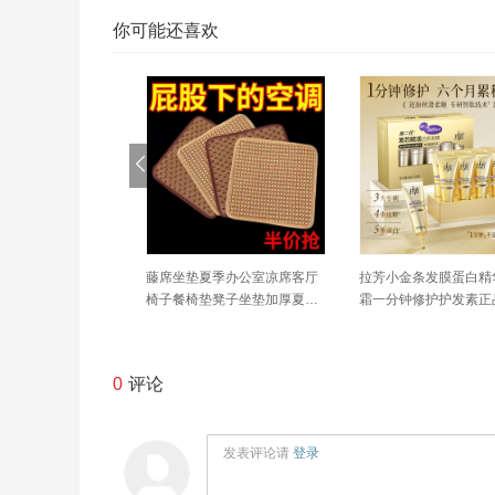
你可能还喜欢
家八电极体脂秤S8
藤席坐垫夏季办公室凉席客厅
拉芳小金条发膜蛋白精
电子秤家用减肥智能
椅子餐椅垫凳子坐垫加厚夏天
霜一分钟修护护发素正
款屁股垫
品牌
0
评论
发表评论请
登录