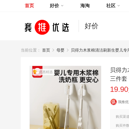
首页
好价
海淘
社区
好价
当前位置：
首页
母婴
贝得力木浆棉清洁刷新生婴儿专
贝得力
优惠精选
三件套
19.9
我推优
购买渠
购买件