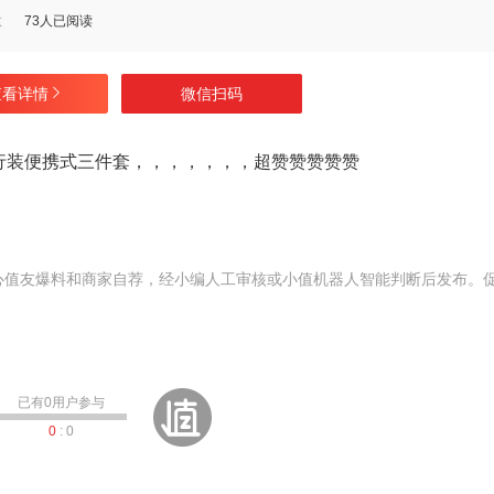
数
73人已阅读
查看详情
微信扫码
行装便携式三件套，，，，，，，超赞赞赞赞赞
心值友爆料和商家自荐，经小编人工审核或小值机器人智能判断后发布。
已有
0
用户参与
0
:
0