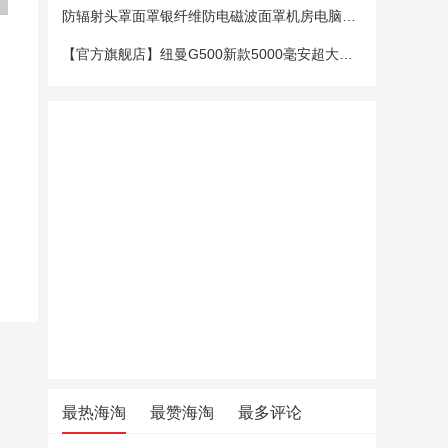
防辐射头罩面罩银纤维防电磁波面罩机房电脑手机5G基站防辐射头套
【官方旗舰店】纽曼G500新款5000毫安超大电池老年手机老人机大字大声大屏微聊定位超长待机移动电信4G全网通
最热海淘
最赞海淘
最多评论