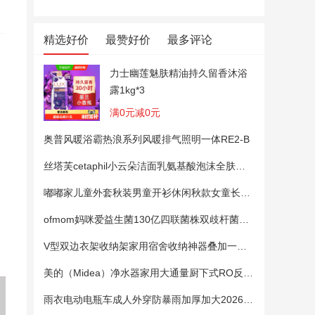
精选好价
最赞好价
最多评论
力士幽莲魅肤精油持久留香沐浴
露1kg*3
满0元减0元
奥普风暖浴霸热浪系列风暖排气照明一体RE2-B
丝塔芙cetaphil小云朵洁面乳氨基酸泡沫全肤质洗面奶温和适敏感肌
贵人鸟童装儿童夏季套装女童
贝德美儿童洗发沐浴二合一 宝
贝德美
扎染短袖两件套青少年薄款夏
宝洗护洗发水沐浴露洗护套装
宝洗护
嘟嘟家儿童外套秋装男童开衫休闲秋款女童长袖上衣宝宝卡通衣服 粉色100
装男童运动衣服
旗舰店
旗舰店
ofmom妈咪爱益生菌130亿四联菌株双歧杆菌粉呵护肠道
V型双边衣架收纳架家用宿舍收纳神器叠加一钩多挂架省空间帽子架
美的（Midea）净水器家用大通量厨下式RO反渗透纯水净饮直饮一体机麒麟0阻垢剂鲜活母婴安心直饮400G
雨衣电动电瓶车成人外穿防暴雨加厚加大2026新款单双人专用雨披女