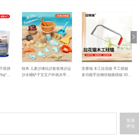
冻干双拼
纽奇 儿童沙滩玩沙套装堆沙运
安赛瑞 木工拉花锯 手工线锯
g*4
沙水桶铲子宝宝户外戏水早教
多功能手拉钢丝锯曲线锯 30c
玩具礼物 沙滩玩具19件套[模
m锯架加10根锯条 5D00329
具/颜色随机]
发表
评论