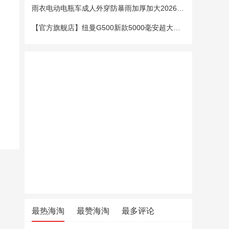
雨衣电动电瓶车成人外穿防暴雨加厚加大2026新款单双人专用雨披女
【官方旗舰店】纽曼G500新款5000毫安超大电池老年手机老人机大字大声大屏微聊定位超长待机移动电信4G全网通
最热海淘
最赞海淘
最多评论