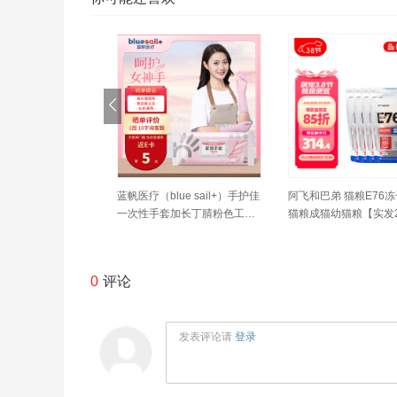
海盐水洗鼻海盐水
蓝帆医疗（blue sail+）手护佳
阿飞和巴弟 猫粮E76
水洗鼻器儿童鼻炎
一次性手套加长丁腈粉色工业
猫粮成猫幼猫粮【实发2k
呼吸道感染鼻炎鼻
加厚防水防油 30只/包 M号
袋（含附件）】
0ml
0
评论
发表评论请
登录