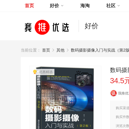
首页
好价
海淘
社区
好价
当前位置：
首页
其他
数码摄影摄像入门与实战（第2
数码摄
优惠精选
34.5
我推优
购买渠
购买件
浏览次