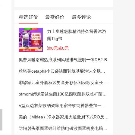
精选好价
最赞好价
最多评论
力士幽莲魅肤精油持久留香沐浴
露1kg*3
满0元减0元
奥普风暖浴霸热浪系列风暖排气照明一体RE2-B
VESSEL威威日本进口LED验
铸固 刻刀手工美工 切割笔刀白
神奇校车 
丝塔芙cetaphil小云朵洁面乳氨基酸泡沫全肤质洗面奶温和适敏感肌
电螺丝刀低压用No.83L电工一
色手帐DIY胶带切割裁纸雕刻
册）
字测电笔低压100-250v试电笔
刀小清新 手账刻刀【带一个刀
嘟嘟家儿童外套秋装男童开衫休闲秋款女童长袖上衣宝宝卡通衣服 粉色100
片】
ofmom妈咪爱益生菌130亿四联菌株双歧杆菌粉呵护肠道
V型双边衣架收纳架家用宿舍收纳神器叠加一钩多挂架省空间帽子架
美的（Midea）净水器家用大通量厨下式RO反渗透纯水净饮直饮一体机麒麟0阻垢剂鲜活母婴安心直饮400G
防辐射头罩面罩银纤维防电磁波面罩机房电脑手机5G基站防辐射头套