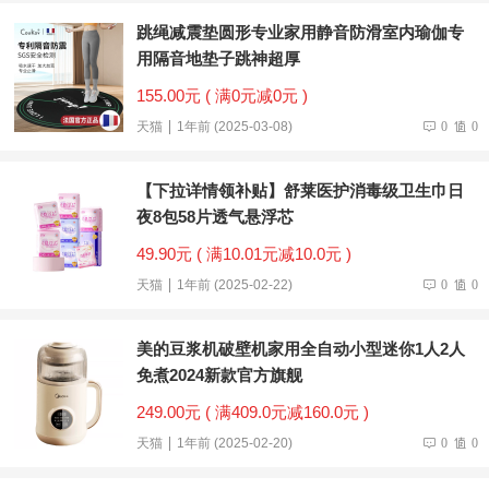
跳绳减震垫圆形专业家用静音防滑室内瑜伽专
用隔音地垫子跳神超厚
155.00元 ( 满0元减0元 )
天猫
1年前 (2025-03-08)
0
0
【下拉详情领补贴】舒莱医护消毒级卫生巾日
夜8包58片透气悬浮芯
49.90元 ( 满10.01元减10.0元 )
天猫
1年前 (2025-02-22)
0
0
美的豆浆机破壁机家用全自动小型迷你1人2人
免煮2024新款官方旗舰
249.00元 ( 满409.0元减160.0元 )
天猫
1年前 (2025-02-20)
0
0