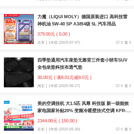
力魔（LIQUI MOLY）德国原装进口 高科技雷
神机油 5W-40 SP A3/B4级 5L 汽车用品
379.00元 ( 0.00 )
京东
1年前 (2025-07-07)
0
0
四季垫通用汽车座垫无靠背三件套小轿车SUV
全包坐垫科技布透气垫
30.00元 ( 满8.01元减8.0元 )
淘宝
1年前 (2025-06-27)
0
0
美的空调挂机 大1.5匹 风尊 科技版 新一级能效
家电国家补贴20% 变频冷暖壁挂式空调 KFR-
35GW/N8MXC1
2344.00元 ( 150.00 )
京东
1年前 (2025-05-30)
0
0