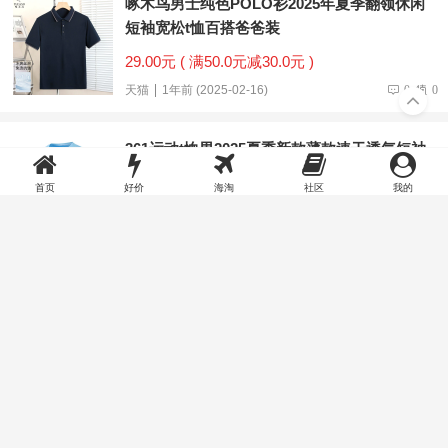
啄木鸟男士纯色POLO衫2025年夏季翻领休闲
短袖宽松t恤百搭爸爸装
29.00元 ( 满50.0元减30.0元 )
天猫
1年前 (2025-02-16)
0
0
361运动t恤男2025夏季新款薄款速干透气短袖
白色上衣圆领纯色短T
首页
好价
海淘
社区
我的
36.00元 ( 满59.0元减23.0元 )
天猫
2年前 (2025-02-15)
0
0
嫚熙羊毛发热绒套装儿童睡衣超皮暖暖衣男女
宝秋冬衣裤保暖家居服
164.90元 ( 满279.0元减115.0元 )
天猫
2年前 (2025-02-03)
0
0
鸿星尔克童装儿童风衣秋冬新年款红色男童运