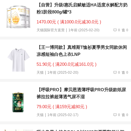
【自营】升级/惠氏启赋敏适HA适度水解配方奶
粉1阶段800g/罐*3
1470.00元 ( 满1000.0元减30.0元 )
天猫国际官方直营
1年前 (2025-02-20)
0
0
【王一博同款】真维斯T恤衫夏季男女同款休闲
凉感短袖白色上衣LNP
51.90元 ( 满200.0元减161.0元 )
天猫
1年前 (2025-02-20)
0
0
【呼吸PRO】摩贝恩透薄呼吸PRO升级款纸尿
裤拉拉裤超薄透气尿不湿
79.00元 ( 满159元减80元 )
天猫
1年前 (2025-02-17)
0
0