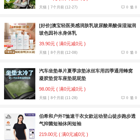
天猫
7个月前 (12-27)
0
0
[好价]澳宝轻医美感润肤乳玻尿酸果酸保湿滋润
玻色因补水身体乳
39.90元 ( 满0元减0元 )
天猫
8个月前 (12-08)
0
0
汽车坐垫单片夏季凉垫冰丝车用四季通用蜂窝
凝胶垫货车座垫屁屁垫
98.00元 ( 满0元减0元 )
天猫
8个月前 (11-28)
0
0
伯希和户外T恤速干衣女款运动登山徒步跑步透
气抑菌短袖休闲短袖
219.00元 ( 满0元减0元 )