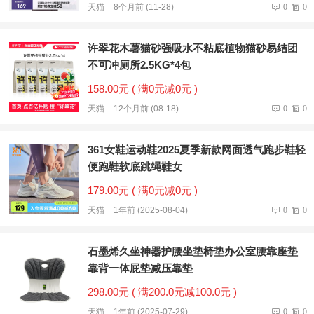
天猫
8个月前 (11-28)
0
0
许翠花木薯猫砂强吸水不粘底植物猫砂易结团
不可冲厕所2.5KG*4包
158.00元 ( 满0元减0元 )
天猫
12个月前 (08-18)
0
0
361女鞋运动鞋2025夏季新款网面透气跑步鞋轻
便跑鞋软底跳绳鞋女
179.00元 ( 满0元减0元 )
天猫
1年前 (2025-08-04)
0
0
石墨烯久坐神器护腰坐垫椅垫办公室腰靠座垫
靠背一体屁垫减压靠垫
298.00元 ( 满200.0元减100.0元 )
天猫
1年前 (2025-07-29)
0
0