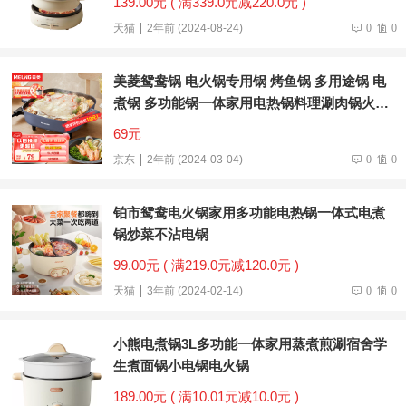
139.00元 ( 满339.0元减220.0元 )
天猫
2年前 (2024-08-24)
0
0
美菱鸳鸯锅 电火锅专用锅 烤鱼锅 多用途锅 电
煮锅 多功能锅一体家用电热锅料理涮肉锅火锅
锅具 夜宴蓝丨 5L 丨2-5人
69元
京东
2年前 (2024-03-04)
0
0
铂市鸳鸯电火锅家用多功能电热锅一体式电煮
锅炒菜不沾电锅
99.00元 ( 满219.0元减120.0元 )
天猫
3年前 (2024-02-14)
0
0
小熊电煮锅3L多功能一体家用蒸煮煎涮宿舍学
生煮面锅小电锅电火锅
189.00元 ( 满10.01元减10.0元 )