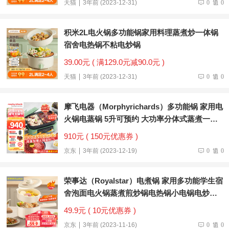
天猫
3年前 (2023-12-31)
0
0
积米2L电火锅多功能锅家用料理蒸煮炒一体锅
宿舍电热锅不粘电炒锅
39.00元 ( 满129.0元减90.0元 )
天猫
3年前 (2023-12-31)
0
0
摩飞电器（Morphyrichards）多功能锅 家用电
火锅电蒸锅 5升可预约 大功率分体式蒸煮一体
不沾煎烤料理锅 MR9099 薄荷绿
910元 ( 150元优惠券 )
京东
3年前 (2023-12-19)
0
0
荣事达（Royalstar）电煮锅 家用多功能学生宿
舍泡面电火锅蒸煮煎炒锅电热锅小电锅电炒锅
带蒸笼 机械+蒸笼 DZG20E6
49.9元 ( 10元优惠券 )
京东
3年前 (2023-11-16)
0
0