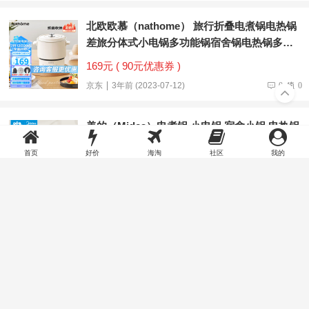
北欧欧慕（nathome） 旅行折叠电煮锅电热锅
差旅分体式小电锅多功能锅宿舍锅电热锅多用
途锅小电火锅一人食 煎炒涮煮一体锅 雅白
169元 ( 90元优惠券 )
NDG02（升级650W）
京东
3年前 (2023-07-12)
0
0
美的（Midea）电煮锅 小电锅 宿舍小锅 电热锅
学生宿舍泡面电火锅 多功能多用途 电蒸锅
首页
好价
海淘
社区
我的
XZE2017 1.6L配蒸笼
189元 ( 10元优惠券 )
京东
3年前 (2023-06-05)
0
0
美的电火锅4L分体式电热锅电炒锅可拆洗电煮
锅炒菜电锅
289.00元 ( 满10.01元减10.0元 )
天猫
3年前 (2023-05-17)
0
0