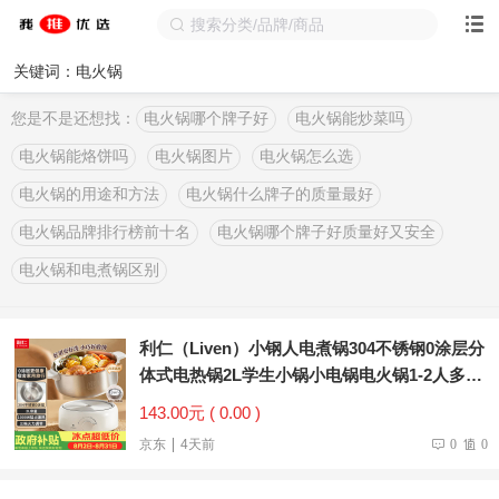
关键词：电火锅
您是不是还想找：
电火锅哪个牌子好
电火锅能炒菜吗
电火锅能烙饼吗
电火锅图片
电火锅怎么选
电火锅的用途和方法
电火锅什么牌子的质量最好
电火锅品牌排行榜前十名
电火锅哪个牌子好质量好又安全
电火锅和电煮锅区别
利仁（Liven）小钢人电煮锅304不锈钢0涂层分
体式电热锅2L学生小锅小电锅电火锅1-2人多功
能锅DHG-180F升级款
143.00元 ( 0.00 )
京东
4天前
0
0