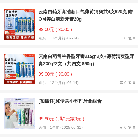
云南白药牙膏清新口气薄荷清爽共4支920克 赠
OM美白清新牙膏20g
99.00元 ( 30.00 )
京东
11个月前 (09-14)
0
0
云南白药留兰香型牙膏215g*2支+薄荷清爽型牙
膏230g*2支（共四支 890g）
99.00元 ( 30.00 )
京东
12个月前 (08-14)
0
0
[拍四件]冰伊莱小苏打牙膏组合
89.90元 ( 满0元减0元 )
天猫
1年前 (2025-07-31)
0
0