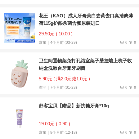
花王（KAO）成人牙膏美白去黄去口臭清爽薄
荷115g护龈杀菌含氟原装进口
29.90元 ( 10.00 )
京东
4个月前 (03-29)
0
0
卫生间置物架免打孔浴室架子壁挂墙上梳子收
纳盒洗漱台牙膏牙刷筒
5.90元 ( 满2.0元减1.0元 )
淘宝
7个月前 (01-23)
0
0
舒客宝贝【赠品】新抗糖牙膏*10g
19.00元 ( 0.90 )
京东
8个月前 (12-18)
0
0