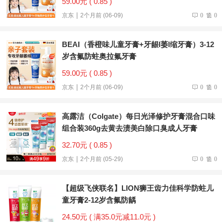
59.00元 ( 0.85 )
京东
2个月前 (06-09)
0
0
BEAI（香橙味儿童牙膏+牙龈l萎l缩牙膏）3-12
岁含氟防蛀奥拉氟牙膏
59.00元 ( 0.85 )
京东
2个月前 (06-09)
0
0
高露洁（Colgate）每日光泽修护牙膏混合口味
组合装360g去黄去渍美白除口臭成人牙膏
32.70元 ( 0.85 )
京东
2个月前 (05-29)
0
0
【超级飞侠联名】LION狮王齿力佳科学防蛀儿
童牙膏2-12岁含氟防龋
24.50元 ( 满35.0元减11.0元 )