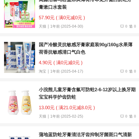
膏漱口水套装
57.90元 ( 满0元减0元 )
天猫
1年前 (2025-04-30)
0
0
国产冷酸灵抗敏感牙膏家庭装90g/160g水果薄
荷香抗敏感清口气白色
4.90元 ( 满0元减0元 )
淘宝
1年前 (2025-04-17)
0
0
小浣熊儿童牙膏含氟可防蛀2-6-12岁以上换牙期
宝宝科学护齿防蛀
13.00元 ( 满21.0元减8.0元 )
天猫
1年前 (2025-02-25)
0
0
蒲地蓝防蛀牙膏清洁牙齿抑制牙菌斑口气清新