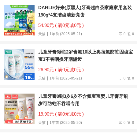
DARLIE好来(原黑人)牙膏超白茶家庭家用套装
190g*4支洁齿清新亮齿
54.90元 ( 满0元减0元 )
天猫
1年前 (2025-05-21)
0
0
儿童牙膏6到12岁含氟10以上奥拉氟防蛀固齿宝
宝3不吞咽换牙期龋齿
26.90元 ( 满0元减0元 )
天猫
1年前 (2025-05-21)
0
0
儿童牙膏0到3岁6岁不含氟宝宝婴儿牙膏牙刷一
岁可防蛀不吞咽专用
19.90元 ( 满0元减0元 )
天猫
1年前 (2025-05-20)
0
0