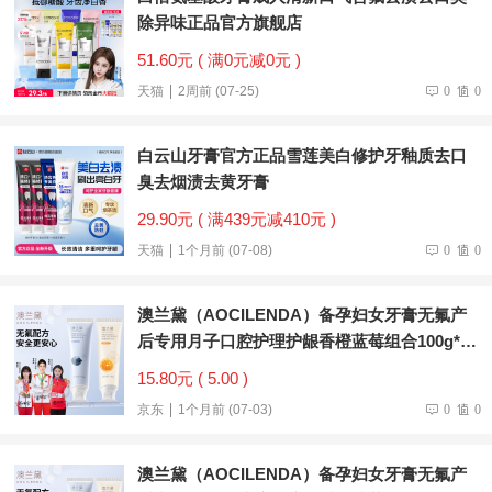
除异味正品官方旗舰店
51.60元 ( 满0元减0元 )
天猫
2周前 (07-25)
0
0
白云山牙膏官方正品雪莲美白修护牙釉质去口
臭去烟渍去黄牙膏
29.90元 ( 满439元减410元 )
天猫
1个月前 (07-08)
0
0
澳兰黛（AOCILENDA）备孕妇女牙膏无氟产
后专用月子口腔护理护龈香橙蓝莓组合100g*2
支
15.80元 ( 5.00 )
京东
1个月前 (07-03)
0
0
澳兰黛（AOCILENDA）备孕妇女牙膏无氟产