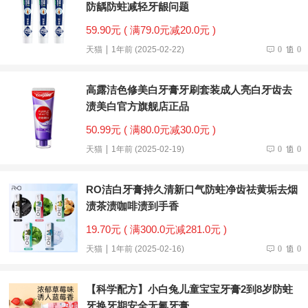
防龋防蛀减轻牙龈问题
59.90元 ( 满79.0元减20.0元 )
天猫
1年前 (2025-02-22)
0
0
高露洁色修美白牙膏牙刷套装成人亮白牙齿去
渍美白官方旗舰店正品
50.99元 ( 满80.0元减30.0元 )
天猫
1年前 (2025-02-19)
0
0
RO洁白牙膏持久清新口气防蛀净齿祛黄垢去烟
渍茶渍咖啡渍到手香
19.70元 ( 满300.0元减281.0元 )
天猫
1年前 (2025-02-16)
0
0
【科学配方】小白兔儿童宝宝牙膏2到8岁防蛀
牙换牙期安全无氟牙膏