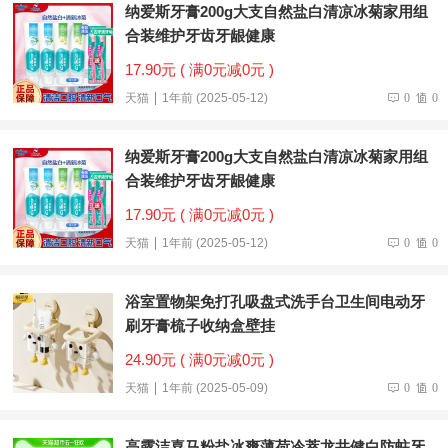
纳爱斯牙膏200g大支自然盐白清凉冰菊家用组
合装维护牙齿牙龈健康
17.90元 ( 满0元减0元 )
天猫
1年前 (2025-05-12)
0
0
纳爱斯牙膏200g大支自然盐白清凉冰菊家用组
合装维护牙齿牙龈健康
17.90元 ( 满0元减0元 )
天猫
1年前 (2025-05-12)
0
0
浴室置物架免打孔吸盘式洗手台卫生间电动牙
刷牙膏梳子收纳盒壁挂
24.90元 ( 满0元减0元 )
天猫
1年前 (2025-05-09)
0
0
高露洁喜马粉盐冰爽薄荷冷萃龙井健白防蛀牙