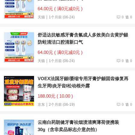
64.00元 ( 满0元减0元 )
天猫
1个月前 (06-24)
0
0
舒适达抗敏感牙膏含氟成人多效美白去黄护龈
防蛀清洁口腔清新口气
64.00元 ( 满0元减0元 )
天猫
1个月前 (06-24)
0
0
VOEX法国牙龈I萎缩专用牙膏护龈固齿修复再
生牙周I炎牙齿I松动根外露
188.00元 ( 10.00 )
京东
2个月前 (06-19)
0
0
云南白药朗健牙膏祛烟渍清爽薄荷便携装
30g（含非卖品标志介意勿拍）