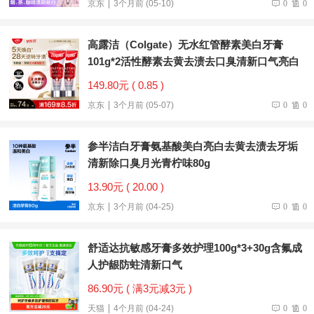
京东
3个月前 (05-10)
0
0
高露洁（Colgate）无水红管酵素美白牙膏
101g*2活性酵素去黄去渍去口臭清新口气亮白
149.80元 ( 0.85 )
京东
3个月前 (05-07)
0
0
参半洁白牙膏氨基酸美白亮白去黄去渍去牙垢
清新除口臭月光青柠味80g
13.90元 ( 20.00 )
京东
3个月前 (04-25)
0
0
舒适达抗敏感牙膏多效护理100g*3+30g含氟成
人护龈防蛀清新口气
86.90元 ( 满3元减3元 )
天猫
4个月前 (04-24)
0
0