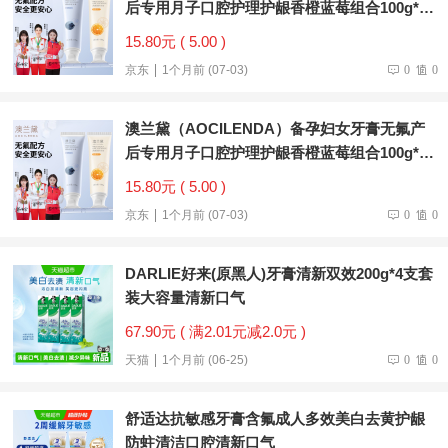
后专用月子口腔护理护龈香橙蓝莓组合100g*2
支
15.80元 ( 5.00 )
京东
1个月前 (07-03)
0
0
澳兰黛（AOCILENDA）备孕妇女牙膏无氟产
后专用月子口腔护理护龈香橙蓝莓组合100g*2
支
15.80元 ( 5.00 )
京东
1个月前 (07-03)
0
0
DARLIE好来(原黑人)牙膏清新双效200g*4支套
装大容量清新口气
67.90元 ( 满2.01元减2.0元 )
天猫
1个月前 (06-25)
0
0
舒适达抗敏感牙膏含氟成人多效美白去黄护龈
防蛀清洁口腔清新口气