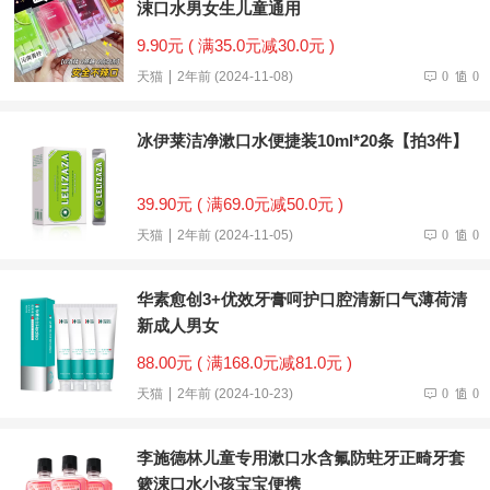
涑口水男女生儿童通用
9.90元 ( 满35.0元减30.0元 )
天猫
2年前 (2024-11-08)
0
0
冰伊莱洁净漱口水便捷装10ml*20条【拍3件】
39.90元 ( 满69.0元减50.0元 )
天猫
2年前 (2024-11-05)
0
0
华素愈创3+优效牙膏呵护口腔清新口气薄荷清
新成人男女
88.00元 ( 满168.0元减81.0元 )
天猫
2年前 (2024-10-23)
0
0
李施德林儿童专用漱口水含氟防蛀牙正畸牙套
簌涑口水小孩宝宝便携