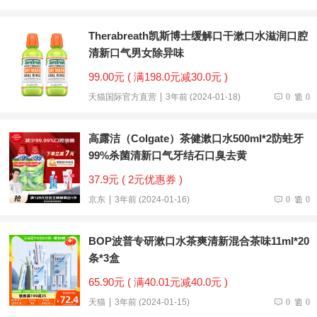
Therabreath凯斯博士缓解口干漱口水滋润口腔
清新口气男女除异味
99.00元 ( 满198.0元减30.0元 )
天猫国际官方直营
3年前 (2024-01-18)
0
0
高露洁（Colgate）茶健漱口水500ml*2防蛀牙
99%杀菌清新口气牙结石口臭去黄
37.9元 ( 2元优惠券 )
京东
3年前 (2024-01-16)
0
0
BOP波普专研漱口水茶爽清新混合茶味11ml*20
条*3盒
65.90元 ( 满40.01元减40.0元 )
天猫
3年前 (2024-01-15)
0
0