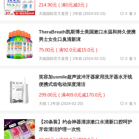
214.90元 ( 满0元减0元 )
天猫国际官方直营
2年前 (2024-03-15)
0
0
TheraBreath凯斯博士美国漱口水温和持久便携
男士女生口臭清新涑
75.00元 ( 满92.0元减15.0元 )
天猫国际官方直营
2年前 (2024-02-22)
0
0
笑容加usmile超声波冲牙器家用洗牙器水牙线
便携式齿电动深度清洁
299.00元 ( 满469.0元减170.0元 )
天猫
2年前 (2024-02-20)
0
0
【20条装】约会神器清凉漱口水清新口腔呵护
牙齿清洁护理一次性