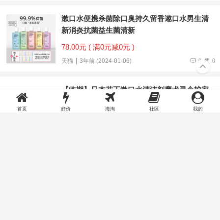
漱口水便携杀菌除口臭持久留香遬口水男生清
新消炎抗菌益生菌清新
78.00元 ( 满0元减0元 )
天猫
3年前 (2024-01-06)
0
0
【临期】日本花王漱口水清洁剂魔术灵个护家
清任选持久清新任选
首页
好价
海淘
社区
我的
60.00元 ( 满180.0元减5.0元 )
天猫国际官方直营
3年前 (2023-12-25)
0
0
高露洁强效修护预防专业抗敏牙膏清新口气护
龈脱敏进口正品75ml
49.90元 ( 满64.0元减15.0元 )
天猫国际官方直营
3年前 (2023-12-18)
0
0