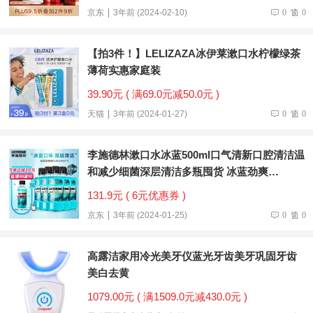
京东
3年前 (2024-02-10)
0
0
【拍3件！】LELIZAZA冰伊莱漱口水柠檬绿茶
薄荷实惠家庭装
39.90元 ( 满69.0元减50.0元 )
天猫
3年前 (2024-01-27)
0
0
李施德林漱口水冰蓝500ml口气清新口腔清洁温
和减少细菌深层清洁多瓶囤货 冰蓝劲爽
500ml*5【钜惠囤货装】
131.9元 ( 6元优惠券 )
京东
3年前 (2024-01-25)
0
0
高露洁家用冷光美牙仪蓝光牙齿美牙巩固牙齿
美白去黄
1079.00元 ( 满1509.0元减430.0元 )