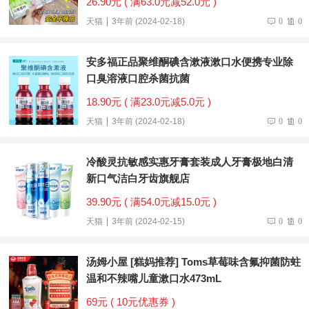
26.90元 ( 满63.0元减52.0元 )
天猫
3年前 (2024-02-18)
0
0
安多福正品聚维酮碘含漱液漱口水便携专业除
口臭溶液口腔杀菌抗菌
18.90元 ( 满23.0元减5.0元 )
天猫
3年前 (2024-02-18)
0
0
冷酸灵抗敏感实惠牙膏套装成人牙膏极地白清
新口气洁白牙齿旗舰店
39.90元 ( 满54.0元减15.0元 )
天猫
3年前 (2024-02-15)
0
0
汤姆小屋 [糕妈推荐] Toms草莓味含氟抑菌防蛀
温和不辣嘴儿童漱口水473mL
69元 ( 10元优惠券 )