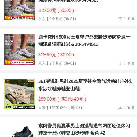
319.90元 ( 30.00 )
京东
2个月前 (06-01)
0
0
迪卡侬NH900女士夏季户外郊野徒步防滑速干
溯溪鞋洞洞鞋岩灰38-5494513
319.90元 ( 30.00 )
京东
2个月前 (06-01)
0
0
361溯溪鞋男鞋2025夏季镂空透气运动鞋户外划
水涉水鞋凉鞋登山鞋
299.00元 ( 满0元减0元 )
天猫
1年前 (2025-05-08)
0
0
索冈誉男鞋夏季男士溯溪鞋透气网面轻便休闲
鞋速干涉水鞋登山徒步鞋 蓝色 42