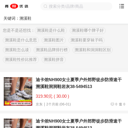
关键词：溯溪鞋
您是不是还想找：
溯溪鞋是什么鞋
溯溪鞋哪个牌子好
溯溪鞋是什么意思
溯溪鞋图片
溯溪鞋要穿袜子吗
溯溪鞋怎么读
溯溪鞋品牌排行榜
溯溪鞋和洞洞鞋区别
溯溪鞋性价比推荐
溯溪鞋拼音
迪卡侬NH900女士夏季户外郊野徒步防滑速干
溯溪鞋洞洞鞋岩灰38-5494513
319.90元 ( 30.00 )
京东
2个月前 (06-01)
0
0
迪卡侬NH900女士夏季户外郊野徒步防滑速干
溯溪鞋洞洞鞋岩灰38-5494513