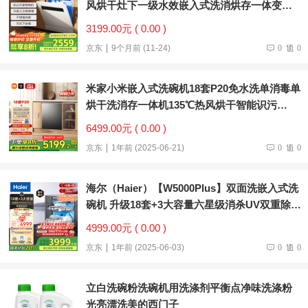
风烘干灶下一级水效嵌入式洗消烘存一体变频
除菌WQP13-02
3199.00元 ( 0.00 )
京东
9个月前 (11-24)
0
0
米家小米嵌入式洗碗机18套P20免水洗单消毒单
烘干洗消存一体机135℃热风烘干智能识污
QMDW1803M
6499.00元 ( 0.00 )
京东
1年前 (2025-06-21)
0
0
海尔（Haier）【W5000Plus】双面洗嵌入式洗
碗机 升级18套+3大容量六星级消杀UV双重除菌
EYBW18566JHU1国家补贴
4999.00元 ( 0.00 )
京东
1年前 (2025-06-03)
0
0
立白洗碗粉洗碗机用洗涤剂平衡点净味洗涤粉
光亮漂洗美的西门子