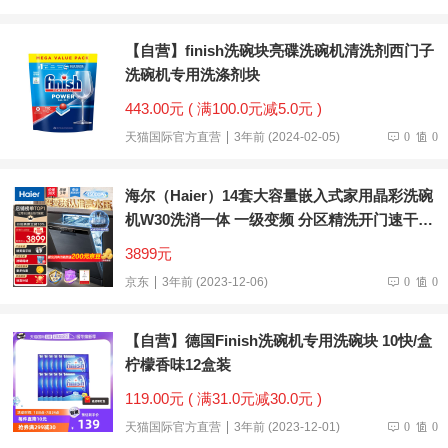
【自营】finish洗碗块亮碟洗碗机清洗剂西门子
洗碗机专用洗涤剂块
443.00元 ( 满100.0元减5.0元 )
天猫国际官方直营
3年前 (2024-02-05)
0
0
海尔（Haier）14套大容量嵌入式家用晶彩洗碗
机W30洗消一体 一级变频 分区精洗开门速干
EYBW142286GGU1
3899元
京东
3年前 (2023-12-06)
0
0
【自营】德国Finish洗碗机专用洗碗块 10快/盒
柠檬香味12盒装
119.00元 ( 满31.0元减30.0元 )
天猫国际官方直营
3年前 (2023-12-01)
0
0