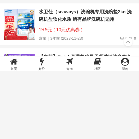
水卫仕（seaways）洗碗机专用洗碗盐2kg 洗
碗机盐软化水质 所有品牌洗碗机适用
19.9元 ( 10元优惠券 )
京东
3年前 (2023-11-23)
0
0
【自营】Finish亮碟极净量子凝珠清洁多效合一
30颗*3袋共90颗
首页
好价
海淘
社区
我的
135.00元 ( 满11.0元减10.0元 )
天猫国际官方直营
3年前 (2023-10-22)
0
0
【自营】finish亮碟极净洗碗凝珠45块洗碗机洗
涤洗碗块无添加气味
76.00元 ( 满14.0元减13.0元 )
天猫国际官方直营
3年前 (2023-09-18)
0
0