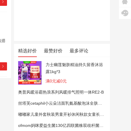
表搭
精选好价
最赞好价
最多评论
力士幽莲魅肤精油持久留香沐浴
露1kg*3
满0元减0元
奥普风暖浴霸热浪系列风暖排气照明一体RE2-B
丝塔芙cetaphil小云朵洁面乳氨基酸泡沫全肤质洗面奶温和适敏感肌
嘟嘟家儿童外套秋装男童开衫休闲秋款女童长袖上衣宝宝卡通衣服 粉色100
ofmom妈咪爱益生菌130亿四联菌株双歧杆菌粉呵护肠道