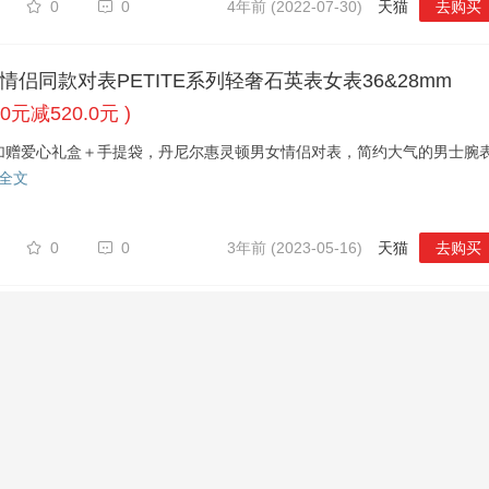
0
0
4年前 (2022-07-30)
天猫
去购买
表情侣同款对表PETITE系列轻奢石英表女表36&28mm
.0元减520.0元 )
份加赠爱心礼盒＋手提袋，丹尼尔惠灵顿男女情侣对表，简约大气的男士腕
全文
0
0
3年前 (2023-05-16)
天猫
去购买