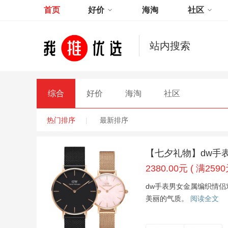
首页
好价
海淘
社区
站内搜索
综合
好价
海淘
社区
热门排序
|
最新排序
【七夕礼物】dw手表
2380.00元 ( 满259
dw手表男女金属编织情
美丽的气质。
阅读全文