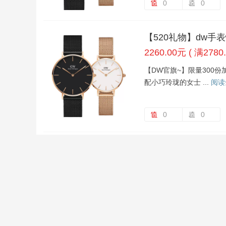
0
0
【520礼物】dw手
2260.00元 ( 满2780
【DW官旗~】限量300
配小巧玲珑的女士 ...
阅读
0
0