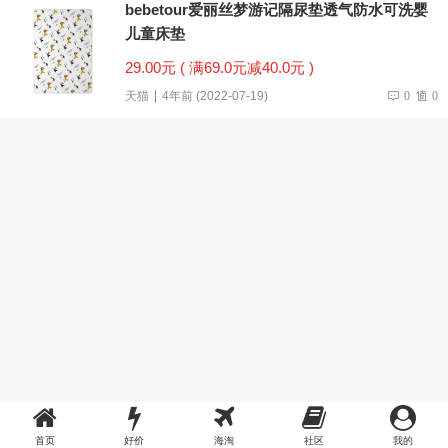
bebetour爱丽丝梦游记隔尿垫透气防水可洗婴
儿童床垫
29.00元 ( 满69.0元减40.0元 )
天猫
4年前 (2022-07-19)
0
0
首页
好价
海淘
社区
我的