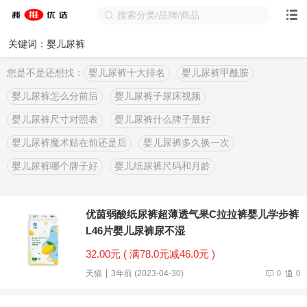
关键词：婴儿尿裤
您是不是还想找：
婴儿尿裤十大排名
婴儿尿裤甲酰胺
婴儿尿裤怎么分前后
婴儿尿裤子尿床视频
婴儿尿裤尺寸对照表
婴儿尿裤什么牌子最好
婴儿尿裤魔术贴在前还是后
婴儿尿裤多久换一次
婴儿尿裤哪个牌子好
婴儿纸尿裤尺码和月龄
优茵弱酸纸尿裤超薄透气果C拉拉裤婴儿学步裤
L46片婴儿尿裤尿不湿
32.00元 ( 满78.0元减46.0元 )
天猫
3年前 (2023-04-30)
0
0