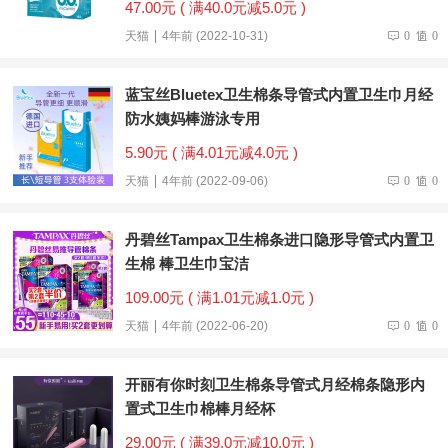
47.00元 ( 满40.0元减5.0元 )
天猫
4年前 (2022-10-31)
0
0
蓝宝丝Bluetex卫生棉条导管式内置卫生巾月经
防水姨妈棒游泳专用
5.90元 ( 满4.01元减4.0元 )
天猫
4年前 (2022-09-06)
0
0
丹碧丝Tampax卫生棉条进口隐形导管式内置卫
生棉 棒卫生巾宝洁
109.00元 ( 满1.01元减1.0元 )
天猫
4年前 (2022-06-20)
0
0
开丽有你时刻卫生棉条导管式月经棉条隐形内
置式卫生巾棉棒月经杯
29.00元 ( 满39.0元减10.0元 )