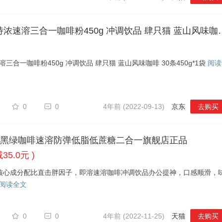
蓝山咖啡30条风味 特浓速溶三合一咖啡粉45
三合一咖啡粉450g 冲调饮品 肆只猫 蓝山风味咖啡 30条450g*1袋
阅读
0
0
4年前 (2022-09-13)
京东
去购买
黑绿咖啡速溶防弹低脂低蔗糖二合一旗舰店正品
35.0元 )
核心成分配比直击胖因子，即溶速溶咖啡冲调饮品办公提神，口感顺滑，
阅读全文
0
0
4年前 (2022-11-25)
天猫
去购买