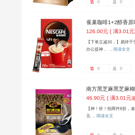
0
0
雀巢咖啡1+2醇香原
126.00元 ( 满3.01元
【下单立减30，】易烊千
办公提神， ...
阅读全文
0
0
南方黑芝麻黑芝麻糊
46.90元 ( 满3.01元减
【神！价！拍两件8折，凑单
元 ...
阅读全文