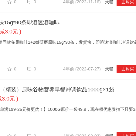
0
0
4年前 (2022-11-16)
天猫
去购买
味15g*90条即溶速溶咖啡
减3.0元 )
玺同款雀巢咖啡1+2微研磨原味15g*90条，发货快，即溶速溶咖啡冲调饮
0
0
4年前 (2022-07-27)
天猫
去购买
（精装）原味谷物营养早餐冲调饮品1000g×1袋
3.0元 )
满199-25元价更优！】1000G原价一袋49.9，现在领优惠券拍下只要35