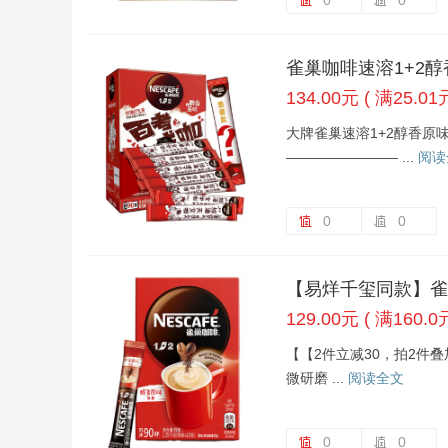
0
0
雀巢咖啡速溶1+2醇
134.00元 ( 满25.01
大牌雀巢速溶1+2醇香原味
———————— ...
阅读
0
0
【易烊千玺同款】雀巢
129.00元 ( 满160.0
【【2件立减30，拍2件叠
微研磨 ...
阅读全文
0
0