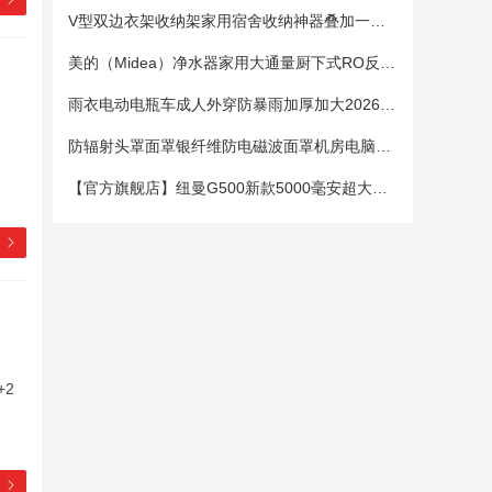
V型双边衣架收纳架家用宿舍收纳神器叠加一钩多挂架省空间帽子架
美的（Midea）净水器家用大通量厨下式RO反渗透纯水净饮直饮一体机麒麟0阻垢剂鲜活母婴安心直饮400G
雨衣电动电瓶车成人外穿防暴雨加厚加大2026新款单双人专用雨披女
防辐射头罩面罩银纤维防电磁波面罩机房电脑手机5G基站防辐射头套
【官方旗舰店】纽曼G500新款5000毫安超大电池老年手机老人机大字大声大屏微聊定位超长待机移动电信4G全网通
+2