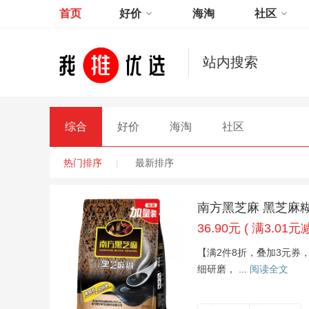
首页
好价
海淘
社区
站内搜索
综合
好价
海淘
社区
热门排序
|
最新排序
南方黑芝麻 黑芝麻糊
36.90元 ( 满3.01元减
【满2件8折，叠加3元券，
细研磨， ...
阅读全文