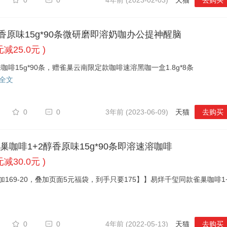
0
0
4年前 (2023-02-03)
天猫
去购买
香原味15g*90条微研磨即溶奶咖办公提神醒脑
元减25.0元 )
咖啡15g*90条，赠雀巢云南限定款咖啡速溶黑咖一盒1.8g*8条
全文
0
0
3年前 (2023-06-09)
天猫
去购买
咖啡1+2醇香原味15g*90条即溶速溶咖啡
元减30.0元 )
加169-20，叠加页面5元福袋，到手只要175】】易烊千玺同款雀巢咖啡1
0
0
4年前 (2022-05-13)
天猫
去购买