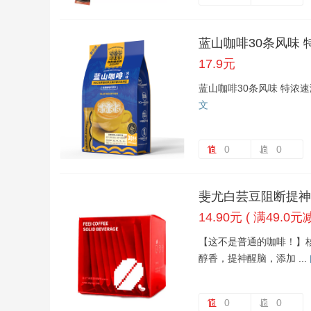
17.9元
蓝山咖啡30条风味 特浓速溶
文
0
0
斐尤白芸豆阻断提神
14.90元 ( 满49.0元减
【这不是普通的咖啡！】
醇香，提神醒脑，添加 ...
0
0