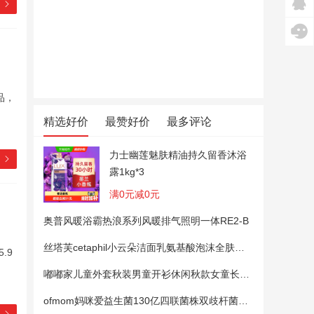
品，
精选好价
最赞好价
最多评论
力士幽莲魅肤精油持久留香沐浴
露1kg*3
满0元减0元
奥普风暖浴霸热浪系列风暖排气照明一体RE2-B
丝塔芙cetaphil小云朵洁面乳氨基酸泡沫全肤质洗面奶温和适敏感肌
.9
嘟嘟家儿童外套秋装男童开衫休闲秋款女童长袖上衣宝宝卡通衣服 粉色100
ofmom妈咪爱益生菌130亿四联菌株双歧杆菌粉呵护肠道