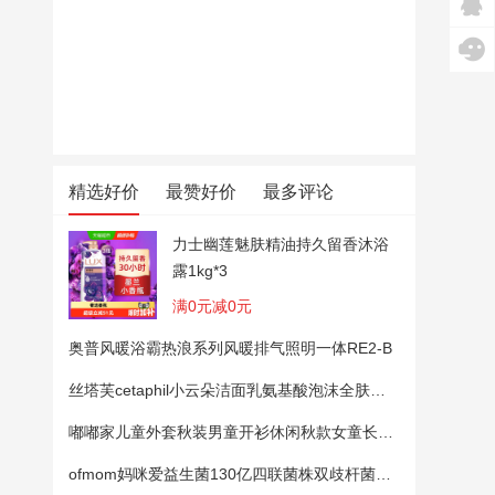
精选好价
最赞好价
最多评论
力士幽莲魅肤精油持久留香沐浴
露1kg*3
满0元减0元
奥普风暖浴霸热浪系列风暖排气照明一体RE2-B
丝塔芙cetaphil小云朵洁面乳氨基酸泡沫全肤质洗面奶温和适敏感肌
嘟嘟家儿童外套秋装男童开衫休闲秋款女童长袖上衣宝宝卡通衣服 粉色100
ofmom妈咪爱益生菌130亿四联菌株双歧杆菌粉呵护肠道