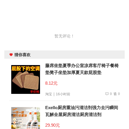
暂无评论！
猜你喜欢
藤席坐垫夏季办公室凉席客厅椅子餐椅
垫凳子坐垫加厚夏天款屁股垫
8.12元
0
0
淘宝
16小时前
Exello厨房重油污清洁剂强力去污瞬间
瓦解全屋厨房清洁厨房清洁剂
29.90元