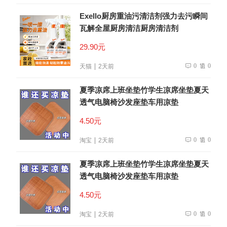
Exello厨房重油污清洁剂强力去污瞬间
瓦解全屋厨房清洁厨房清洁剂
29.90元
0
0
天猫
2天前
夏季凉席上班坐垫竹学生凉席坐垫夏天
透气电脑椅沙发座垫车用凉垫
4.50元
0
0
淘宝
2天前
夏季凉席上班坐垫竹学生凉席坐垫夏天
透气电脑椅沙发座垫车用凉垫
4.50元
0
0
淘宝
2天前