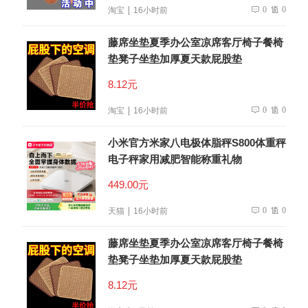
0
0
淘宝
16小时前
藤席坐垫夏季办公室凉席客厅椅子餐椅
垫凳子坐垫加厚夏天款屁股垫
8.12元
0
0
淘宝
16小时前
小米官方米家八电极体脂秤S800体重秤
电子秤家用减肥智能称重礼物
449.00元
0
0
天猫
16小时前
藤席坐垫夏季办公室凉席客厅椅子餐椅
垫凳子坐垫加厚夏天款屁股垫
8.12元