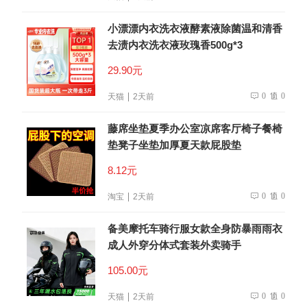
小漂漂内衣洗衣液酵素液除菌温和清香
去渍内衣洗衣液玫瑰香500g*3
29.90元
0
0
天猫
2天前
藤席坐垫夏季办公室凉席客厅椅子餐椅
垫凳子坐垫加厚夏天款屁股垫
8.12元
0
0
淘宝
2天前
备美摩托车骑行服女款全身防暴雨雨衣
成人外穿分体式套装外卖骑手
105.00元
0
0
天猫
2天前