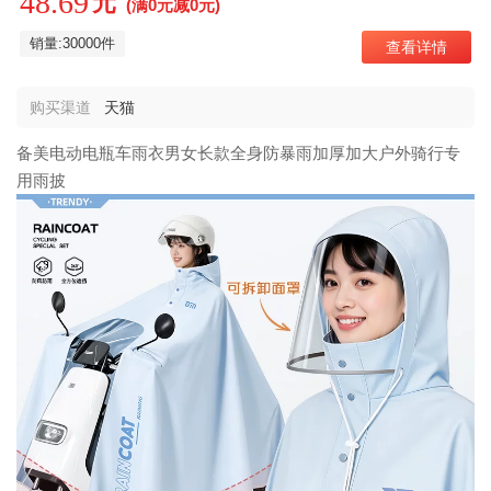
48.69
元
(满0元减0元)
销量:30000件
查看详情
购买渠道
天猫
备美电动电瓶车雨衣男女长款全身防暴雨加厚加大户外骑行专
用雨披